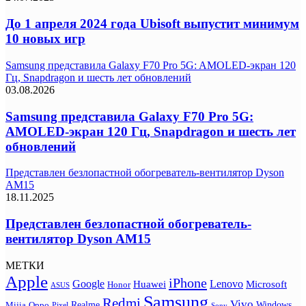
До 1 апреля 2024 года Ubisoft выпустит минимум
10 новых игр
Samsung представила Galaxy F70 Pro 5G: AMOLED-экран 120
Гц, Snapdragon и шесть лет обновлений
03.08.2026
Samsung представила Galaxy F70 Pro 5G:
AMOLED-экран 120 Гц, Snapdragon и шесть лет
обновлений
Представлен безлопастной обогреватель-вентилятор Dyson
AM15
18.11.2025
Представлен безлопастной обогреватель-
вентилятор Dyson AM15
МЕТКИ
Apple
iPhone
Google
Lenovo
Huawei
Microsoft
Honor
ASUS
Samsung
Redmi
Vivo
Realme
Oppo
Windows
Mijia
Pixel
Sony