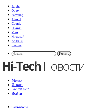
Apple
Oppo
Samsung
Xiaomi
Google
Huawei
Vivo
Microsoft
AnTuTu
Realme
Искать
Меню
Искать
Switch skin
Войти
Смартфоны