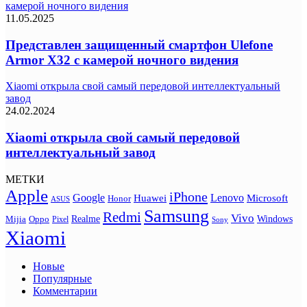
камерой ночного видения
11.05.2025
Представлен защищенный смартфон Ulefone
Armor X32 с камерой ночного видения
Xiaomi открыла свой самый передовой интеллектуальный
завод
24.02.2024
Xiaomi открыла свой самый передовой
интеллектуальный завод
МЕТКИ
Apple
iPhone
Google
Lenovo
Huawei
Microsoft
Honor
ASUS
Samsung
Redmi
Vivo
Realme
Oppo
Windows
Mijia
Pixel
Sony
Xiaomi
Новые
Популярные
Комментарии