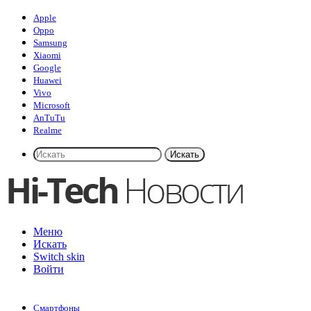
Apple
Oppo
Samsung
Xiaomi
Google
Huawei
Vivo
Microsoft
AnTuTu
Realme
Искать
Меню
Искать
Switch skin
Войти
Смартфоны