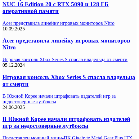
NUC 16 Edition 20 с RTX 5090 и 128 ГБ
оперативной памяти
Acer представила линейку игровых мониторов Nitro
10.09.2025
Acer представила линейку игровых мониторов
Nitro
Игровая консоль Xbox Series S спасла владельца от смерти
05.12.2024
Игровая консоль Xbox Series S спасла владельца
от смерти
В Южной Корее начали штрафовать издателей игр за
недостоверные лутбоксы
24.06.2025
В Южной Корее начали штрафовать издателей
игр за недостоверные лутбоксы
Представлен мощный мини-ПК Gigabyte Metal Gear Plus ITX