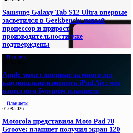
Samsung Galaxy Tab S12 Ultra впервые
засветился в Geekbench: новый
процессор и прирост
производительности уже
подтверждены
Планшеты
01.08.2026
Apple может впервые за много лет
кардинально изменить iPad Air: что
известно о будущем планшете
Планшеты
01.08.2026
Motorola представила Moto Pad 70
Groove: планшет получил экран 120