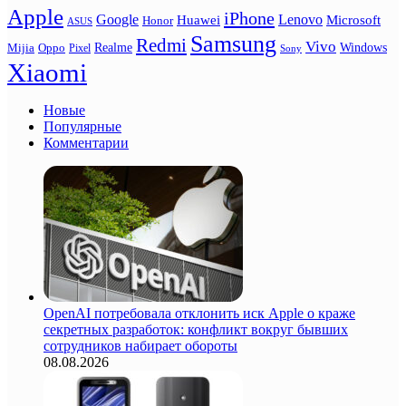
Apple
iPhone
Google
Lenovo
Huawei
Microsoft
Honor
ASUS
Samsung
Redmi
Vivo
Realme
Oppo
Windows
Mijia
Pixel
Sony
Xiaomi
Новые
Популярные
Комментарии
OpenAI потребовала отклонить иск Apple о краже
секретных разработок: конфликт вокруг бывших
сотрудников набирает обороты
08.08.2026