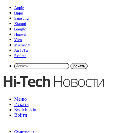
Apple
Oppo
Samsung
Xiaomi
Google
Huawei
Vivo
Microsoft
AnTuTu
Realme
Искать
Меню
Искать
Switch skin
Войти
Смартфоны