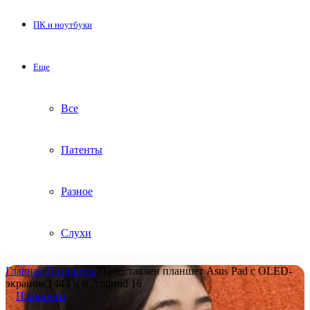
ПК и ноутбуки
Еще
Все
Патенты
Разное
Слухи
Главная
/
Планшеты
/
Представлен планшет Asus Pad с OLED-
экраном 144 Гц и Android 16
Планшеты