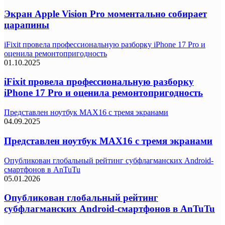
Экран Apple Vision Pro моментально собирает
царапины
iFixit провела профессиональную разборку iPhone 17 Pro и
оценила ремонтопригодность
01.10.2025
iFixit провела профессиональную разборку
iPhone 17 Pro и оценила ремонтопригодность
Представлен ноутбук MAX16 с тремя экранами
04.09.2025
Представлен ноутбук MAX16 с тремя экранами
Опубликован глобальный рейтинг субфлагманских Android-
смартфонов в AnTuTu
05.01.2026
Опубликован глобальный рейтинг
субфлагманских Android-смартфонов в AnTuTu