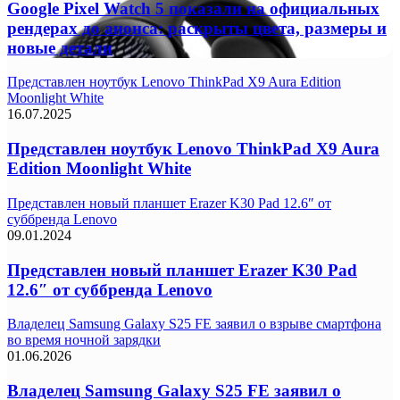
Google Pixel Watch 5 показали на официальных
рендерах до анонса: раскрыты цвета, размеры и
новые детали
Представлен ноутбук Lenovo ThinkPad X9 Aura Edition
Moonlight White
16.07.2025
Представлен ноутбук Lenovo ThinkPad X9 Aura
Edition Moonlight White
Представлен новый планшет Erazer K30 Pad 12.6″ от
суббренда Lenovo
09.01.2024
Представлен новый планшет Erazer K30 Pad
12.6″ от суббренда Lenovo
Владелец Samsung Galaxy S25 FE заявил о взрыве смартфона
во время ночной зарядки
01.06.2026
Владелец Samsung Galaxy S25 FE заявил о