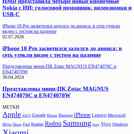
HMD представила четыре новые кнопочные
Nokia с ИИ: голосовой помощник, видеозвонки и
USB-C
iPhone 18 Pro засветился задолго до анонса: в сеть утекли
видео с тестом на падение
02.07.2026
iPhone 18 Pro засветился задолго до анонса: в
сеть утекли видео с тестом на падение
Представлены мини-ПК Zotac MAGNUS EN474070C и
EN474070W
30.04.2024
Представлены мини-ПК Zotac MAGNUS
EN474070C и EN474070W
МЕТКИ
Apple
iPhone
Google
Lenovo
Huawei
Microsoft
Honor
ASUS
Samsung
Redmi
Vivo
Realme
Oppo
Windows
Mijia
Pixel
Sony
Xiaomi