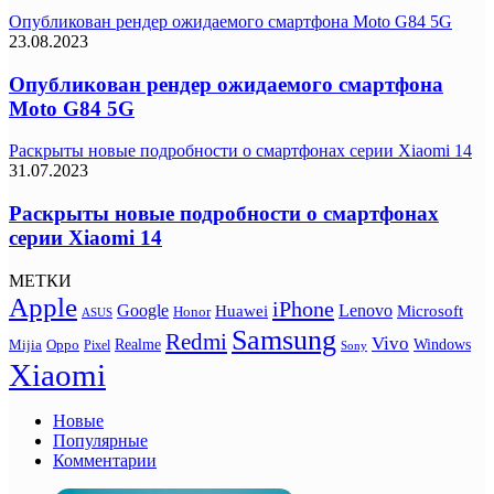
Опубликован рендер ожидаемого смартфона Moto G84 5G
23.08.2023
Опубликован рендер ожидаемого смартфона
Moto G84 5G
Раскрыты новые подробности о смартфонах серии Xiaomi 14
31.07.2023
Раскрыты новые подробности о смартфонах
серии Xiaomi 14
МЕТКИ
Apple
iPhone
Google
Lenovo
Huawei
Microsoft
Honor
ASUS
Samsung
Redmi
Vivo
Realme
Oppo
Windows
Mijia
Pixel
Sony
Xiaomi
Новые
Популярные
Комментарии