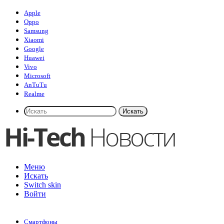
Apple
Oppo
Samsung
Xiaomi
Google
Huawei
Vivo
Microsoft
AnTuTu
Realme
Искать
Меню
Искать
Switch skin
Войти
Смартфоны