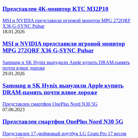
Представлен 4K-монитор KTC M32P10
MSI и NVIDIA представили игровой монитор MPG 272QRF
X36 G-SYNC Pulsar
18.01.2026
MSI и NVIDIA представили игровой монитор
MPG 272QRF X36 G-SYNC Pulsar
Samsung и SK Hynix вынудили Apple купить DRAM-память
почти вдвое дороже
29.01.2026
Samsung и SK Hynix вынудили Apple купить
DRAM-память почти вдвое дороже
Представлен смартфон OnePlus Nord N30 5G
07.06.2023
Представлен смартфон OnePlus Nord N30 5G
Представлен 17-дюймовый ноутбук LG Gram Pro 17 весом