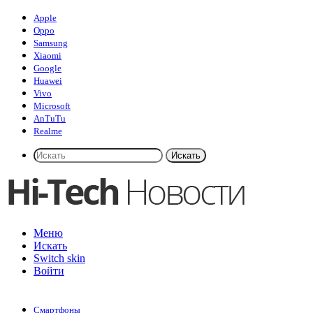
Apple
Oppo
Samsung
Xiaomi
Google
Huawei
Vivo
Microsoft
AnTuTu
Realme
Искать
Меню
Искать
Switch skin
Войти
Смартфоны