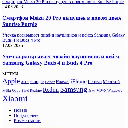
Смартфон Meizu 20 Pro выпущен в новом цвете Sunrise Purple
24.05.2023
Смартфон Meizu 20 Pro выпущен в новом цвете
Sunrise Purple
Утечка раскрывает дизайн наушников и кейса Samsung Galaxy
Buds 4 и Buds 4 Pro
17.02.2026
Утечка раскрывает дизайн наушников и кейса
Samsung Galaxy Buds 4 и Buds 4 Pro
МЕТКИ
Apple
iPhone
Google
Lenovo
Huawei
Microsoft
Honor
ASUS
Samsung
Redmi
Vivo
Realme
Oppo
Windows
Mijia
Pixel
Sony
Xiaomi
Новые
Популярные
Комментарии