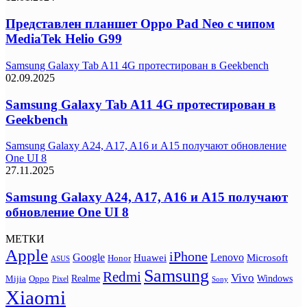
Представлен планшет Oppo Pad Neo с чипом
MediaTek Helio G99
Samsung Galaxy Tab A11 4G протестирован в Geekbench
02.09.2025
Samsung Galaxy Tab A11 4G протестирован в
Geekbench
Samsung Galaxy A24, A17, A16 и A15 получают обновление
One UI 8
27.11.2025
Samsung Galaxy A24, A17, A16 и A15 получают
обновление One UI 8
МЕТКИ
Apple
iPhone
Google
Lenovo
Huawei
Microsoft
Honor
ASUS
Samsung
Redmi
Vivo
Realme
Oppo
Windows
Mijia
Pixel
Sony
Xiaomi