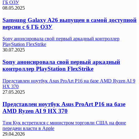
ГБ ОЗУ
08.05.2025
Samsung Galaxy A26 выпущен в самой доступной
версии с 6 ГБ ОЗУ
Sony анонсировала свой первый аркадный контроллер
PlayStation FlexStrike
30.07.2025
Sony анонсировала свой первый аркадный
контроллер PlayStation FlexStrike
Представлен ноутбук Asus ProArt P16 на базе AMD Ryzen AI 9
HX 370
27.05.2025
Представлен ноутбук Asus ProArt P16 на базе
AMD Ryzen AI 9 HX 370
Тим Кук встретился с министром торговли США на фоне
передачи власти в Apple
29.04.2026