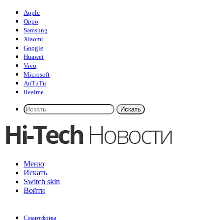
Apple
Oppo
Samsung
Xiaomi
Google
Huawei
Vivo
Microsoft
AnTuTu
Realme
Искать
Меню
Искать
Switch skin
Войти
Смартфоны