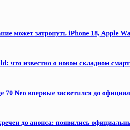
ние может затронуть iPhone 18, Apple Wa
old: что известно о новом складном смар
ge 70 Neo впервые засветился до официа
секречен до анонса: появились официаль