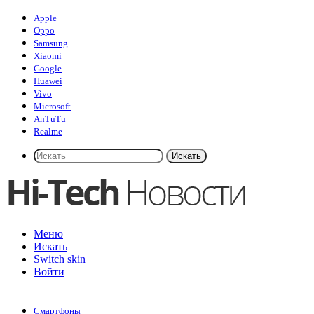
Apple
Oppo
Samsung
Xiaomi
Google
Huawei
Vivo
Microsoft
AnTuTu
Realme
Искать
Меню
Искать
Switch skin
Войти
Смартфоны