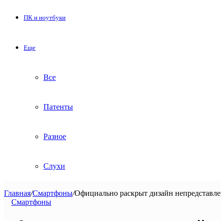
ПК и ноутбуки
Еще
Все
Патенты
Разное
Слухи
Главная
/
Смартфоны
/
Официально раскрыт дизайн непредставле
Смартфоны