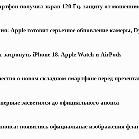
ртфон получил экран 120 Гц, защиту от мошенни
я: Apple готовит серьезное обновление камеры, D
 затронуть iPhone 18, Apple Watch и AirPods
известно о новом складном смартфоне перед презент
 впервые засветился до официального анонса
о анонса: появились официальные изображения фла