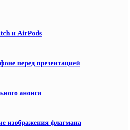
tch и AirPods
тфоне перед презентацией
льного анонса
ные изображения флагмана