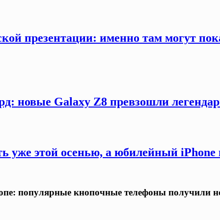
кой презентации: именно там могут пока
рд: новые Galaxy Z8 превзошли легендар
ть уже этой осенью, а юбилейный iPhon
ропе: популярные кнопочные телефоны получили н