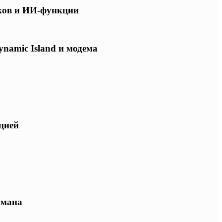
ков и ИИ-функции
ynamic Island и модема
ацией
гмана