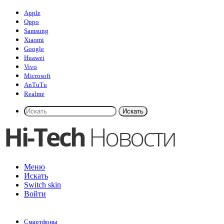
Apple
Oppo
Samsung
Xiaomi
Google
Huawei
Vivo
Microsoft
AnTuTu
Realme
Искать
Меню
Искать
Switch skin
Войти
Смартфоны