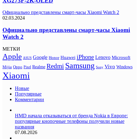
XG273F-2K-OLED
Официально представлены смарт-часы Xiaomi Watch 2
02.03.2024
Официально представлены смарт-часы Xiaomi
Watch 2
МЕТКИ
Apple
iPhone
Google
Lenovo
Huawei
Microsoft
Honor
ASUS
Samsung
Redmi
Vivo
Realme
Oppo
Windows
Mijia
Pixel
Sony
Xiaomi
Новые
Популярные
Комментарии
HMD начала отказываться от бренда Nokia в Европе:
популярные кнопочные телефоны получили новые
названия
07.08.2026