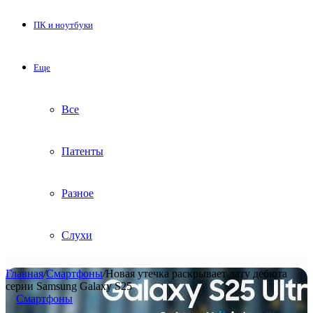
ПК и ноутбуки
Еще
Все
Патенты
Разное
Слухи
Главная
/
Смартфоны
/
Новая утечка раскрывает дату дебюта
серии Samsung Galaxy S25
Смартфоны