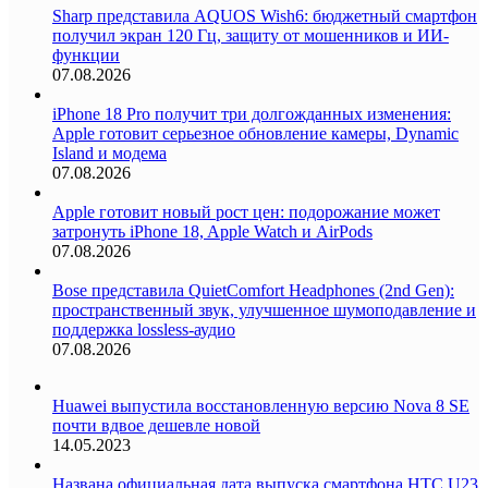
Sharp представила AQUOS Wish6: бюджетный смартфон
получил экран 120 Гц, защиту от мошенников и ИИ-
функции
07.08.2026
iPhone 18 Pro получит три долгожданных изменения:
Apple готовит серьезное обновление камеры, Dynamic
Island и модема
07.08.2026
Apple готовит новый рост цен: подорожание может
затронуть iPhone 18, Apple Watch и AirPods
07.08.2026
Bose представила QuietComfort Headphones (2nd Gen):
пространственный звук, улучшенное шумоподавление и
поддержка lossless-аудио
07.08.2026
Huawei выпустила восстановленную версию Nova 8 SE
почти вдвое дешевле новой
14.05.2023
Названа официальная дата выпуска смартфона HTC U23