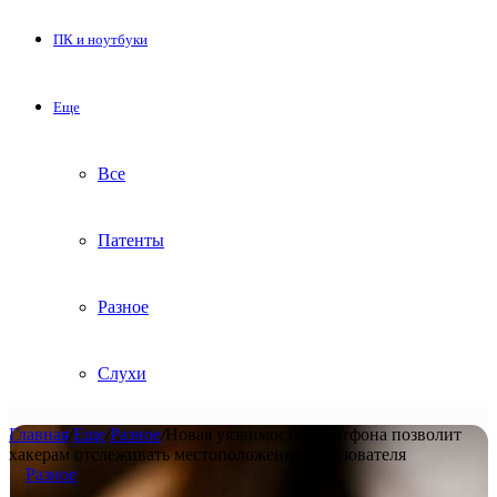
ПК и ноутбуки
Еще
Все
Патенты
Разное
Слухи
Главная
/
Еще
/
Разное
/
Новая уязвимость смартфона позволит
хакерам отслеживать местоположение пользователя
Разное