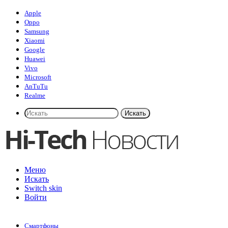
Apple
Oppo
Samsung
Xiaomi
Google
Huawei
Vivo
Microsoft
AnTuTu
Realme
Искать
Меню
Искать
Switch skin
Войти
Смартфоны