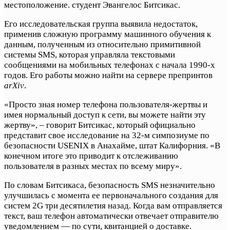
местоположение. студент Эвангелос Битсикас.
Его исследовательская группа выявила недостаток,
применив сложную программу машинного обучения к
данным, полученным из относительно примитивной
системы SMS, которая управляла текстовыми
сообщениями на мобильных телефонах с начала 1990-х
годов. Его работы можно найти на сервере препринтов
arXiv
.
«Просто зная номер телефона пользователя-жертвы и
имея нормальный доступ к сети, вы можете найти эту
жертву», – говорит Битсикас, который официально
представит свое исследование на 32-м симпозиуме по
безопасности USENIX в Анахайме, штат Калифорния. «В
конечном итоге это приводит к отслеживанию
пользователя в разных местах по всему миру».
По словам Битсикаса, безопасность SMS незначительно
улучшилась с момента ее первоначального создания для
систем 2G три десятилетия назад. Когда вам отправляется
текст, ваш телефон автоматически отвечает отправителю
уведомлением — по сути, квитанцией о доставке.