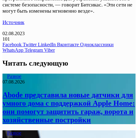
системе безопасности, — говорит Битсикас. «Эти сети не
могут быть изменены мгновенно везде».
Источник
02.08.2023
101
Facebook
Twitter
LinkedIn
Вконтакте
Одноклассники
WhatsApp
Telegram
Viber
Читать следующую
Разное
07.08.2026
Abode представила новые датчики для
умного дома с поддержкой Apple Home:
они помогут защитить гараж, ворота и
хозяйственные постройки
Разное