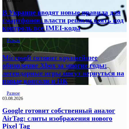
07.08.2026
В Украине вводят новые правила для
смартфонов: власти решили взять под
контроль все IMEI-коды
Разное
05.08.2026
Microsoft готовит крупнейшее
обновление Xbox за многие годы:
легендарные игры могут вернуться на
новые консоли и ПК
Разное
03.08.2026
Google готовит собственный аналог
AirTag: слиты изображения нового
Pixel Tag