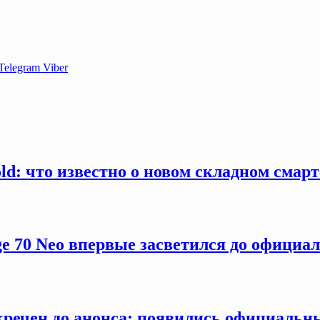
Telegram
Viber
old: что известно о новом складном смар
ge 70 Neo впервые засветился до официа
секречен до анонса: появились официаль