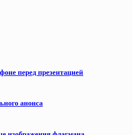
тфоне перед презентацией
льного анонса
ные изображения флагмана