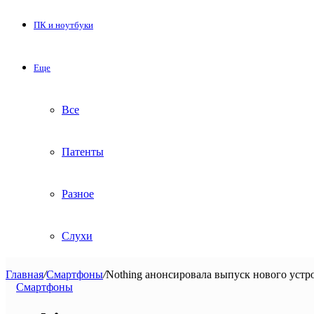
ПК и ноутбуки
Еще
Все
Патенты
Разное
Слухи
Главная
/
Смартфоны
/
Nothing анонсировала выпуск нового устро
Смартфоны