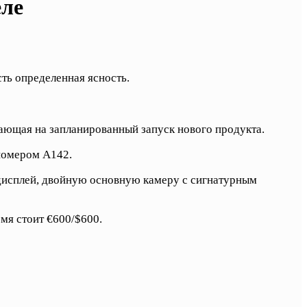
еле
сть определенная ясность.
вающая на запланированный запуск нового продукта.
 номером A142.
-дисплей, двойную основную камеру с сигнатурным
мя стоит €600/$600.