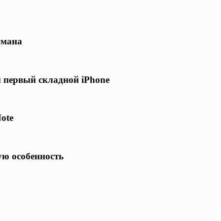
гмана
и первый складной iPhone
ote
ую особенность