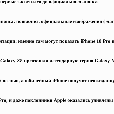
 впервые засветился до официального анонса
о анонса: появились официальные изображения фла
нтации: именно там могут показать iPhone 18 Pro 
 Galaxy Z8 превзошли легендарную серию Galaxy N
ой осенью, а юбилейный iPhone получит неожиданн
ro, и даже поклонники Apple оказались удивлены