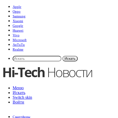
Apple
Oppo
Samsung
Xiaomi
Google
Huawei
Vivo
Microsoft
AnTuTu
Realme
Искать
Меню
Искать
Switch skin
Войти
Смартфоны