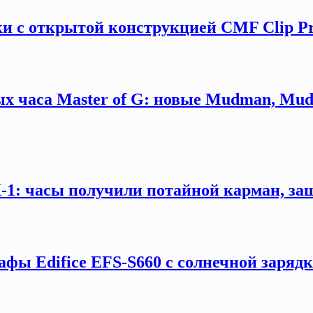
и с открытой конструкцией CMF Clip P
х часа Master of G: новые Mudman, Mud
X-1: часы получили потайной карман, за
афы Edifice EFS-S660 с солнечной заряд