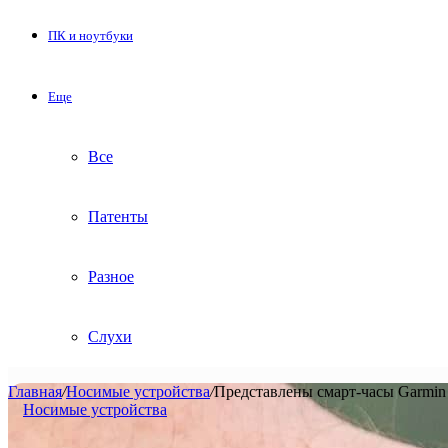
ПК и ноутбуки
Еще
Все
Патенты
Разное
Слухи
Главная
/
Носимые устройства
/
Представлены смарт-часы Garmin 
Носимые устройства