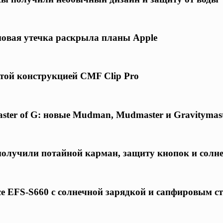
 новая утечка раскрыла планы Apple
той конструкцией CMF Clip Pro
ster of G: новые Mudman, Mudmaster и Gravitymas
 получили потайной карман, защиту кнопок и солн
ce EFS-S660 с солнечной зарядкой и сапфировым с