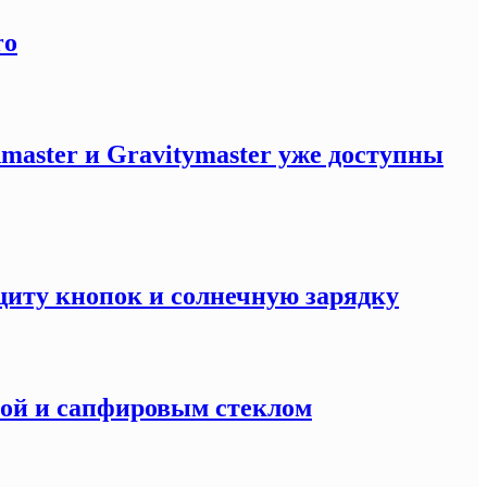
ro
master и Gravitymaster уже доступны
щиту кнопок и солнечную зарядку
кой и сапфировым стеклом