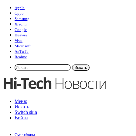
Apple
Oppo
Samsung
Xiaomi
Google
Huawei
Vivo
Microsoft
AnTuTu
Realme
Искать
Меню
Искать
Switch skin
Войти
Смартфоны