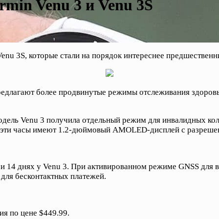
min Venu 3 и Venu 3S
enu 3S, которые стали на порядок интереснее предшественн
предлагают более продвинутые режимы отслеживания здоров
 Модель Venu 3 получила отдельный режим для инвалидных 
то эти часы имеют 1.2-дюймовый AMOLED-дисплей с разрешен
и 14 днях у Venu 3. При активированном режиме GNSS для вс
для бесконтактных платежей.
я по цене $449.99.