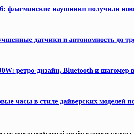
: флагманские наушники получили новы
учшенные датчики и автономность до тр
W: ретро-дизайн, Bluetooth и шагомер в
вые часы в стиле дайверских моделей п
асы получили необычный дизайн и защиту от воды