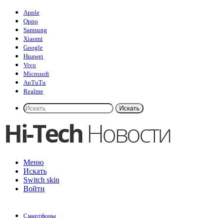
Apple
Oppo
Samsung
Xiaomi
Google
Huawei
Vivo
Microsoft
AnTuTu
Realme
Искать
Меню
Искать
Switch skin
Войти
Смартфоны