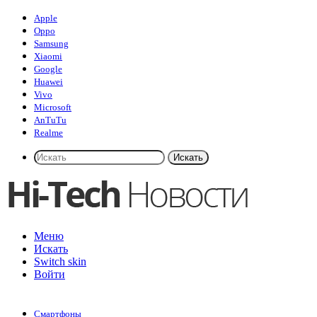
Apple
Oppo
Samsung
Xiaomi
Google
Huawei
Vivo
Microsoft
AnTuTu
Realme
Искать
Меню
Искать
Switch skin
Войти
Смартфоны