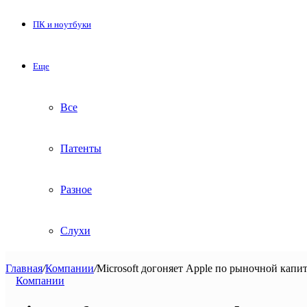
ПК и ноутбуки
Еще
Все
Патенты
Разное
Слухи
Главная
/
Компании
/
Microsoft догоняет Apple по рыночной капи
Компании