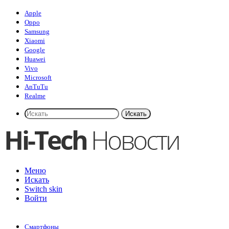
Apple
Oppo
Samsung
Xiaomi
Google
Huawei
Vivo
Microsoft
AnTuTu
Realme
Искать
Меню
Искать
Switch skin
Войти
Смартфоны