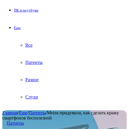
ПК и ноутбуки
Еще
Все
Патенты
Разное
Слухи
Главная
/
Еще
/
Патенты
/
Meizu придумала, как сделать кражу
смартфонов бесполезной
Патенты