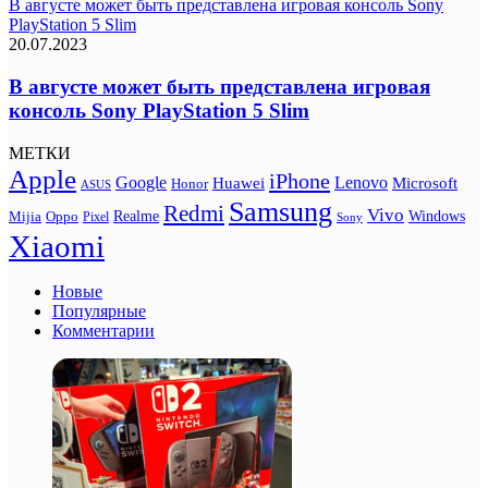
В августе может быть представлена игровая консоль Sony
PlayStation 5 Slim
20.07.2023
В августе может быть представлена игровая
консоль Sony PlayStation 5 Slim
МЕТКИ
Apple
iPhone
Google
Lenovo
Huawei
Microsoft
Honor
ASUS
Samsung
Redmi
Vivo
Realme
Oppo
Windows
Mijia
Pixel
Sony
Xiaomi
Новые
Популярные
Комментарии