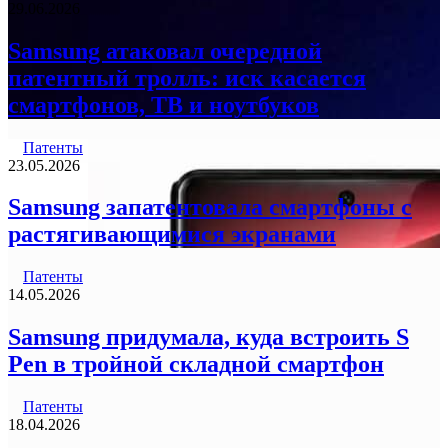
29.06.2026
Samsung атаковал очередной
патентный тролль: иск касается
смартфонов, ТВ и ноутбуков
Патенты
23.05.2026
Samsung запатентовала смартфоны с
растягивающимися экранами
Патенты
14.05.2026
Samsung придумала, куда встроить S
Pen в тройной складной смартфон
Патенты
18.04.2026