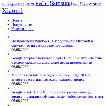
Samsung
Redmi
Vivo
Realme
Oppo
Windows
Mijia
Pixel
Sony
Xiaomi
Новые
Популярные
Комментарии
Пользователи Windows 11 заподозрили Microsoft в
слежке: что на самом деле происходит
06.08.2026
Google впервые показала Pixel 11 Pro Fold: что известно
о новом складном смартфоне перед презентацией
06.08.2026
Motorola готовит еще одну новинку: Edge 70 Neo
впервые засветился до официального анонса
06.08.2026
Google Pixel 11 Pro XL полностью рассекречен до
анонса: появились официальные изображения флагмана
06.08.2026