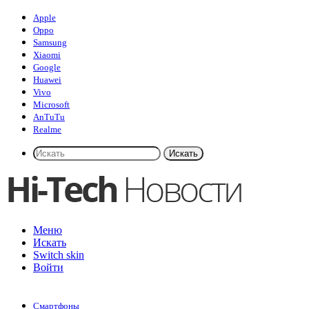
Apple
Oppo
Samsung
Xiaomi
Google
Huawei
Vivo
Microsoft
AnTuTu
Realme
Искать
Меню
Искать
Switch skin
Войти
Смартфоны