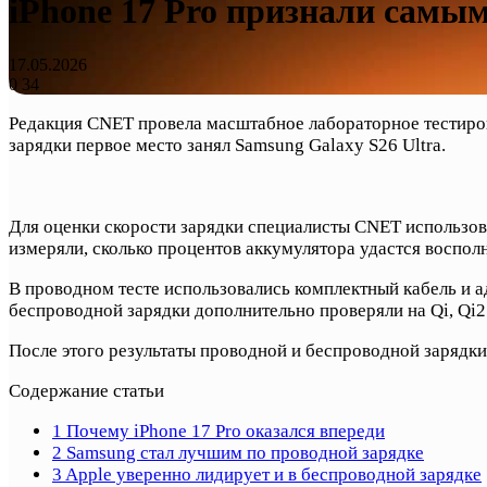
iPhone 17 Pro признали сам
17.05.2026
0
34
Редакция CNET провела масштабное лабораторное тестирова
зарядки первое место занял Samsung Galaxy S26 Ultra.
Для оценки скорости зарядки специалисты CNET использов
измеряли, сколько процентов аккумулятора удастся восполн
В проводном тесте использовались комплектный кабель и
беспроводной зарядки дополнительно проверяли на Qi, Qi2
После этого результаты проводной и беспроводной зарядки
Содержание статьи
1
Почему iPhone 17 Pro оказался впереди
2
Samsung стал лучшим по проводной зарядке
3
Apple уверенно лидирует и в беспроводной зарядке