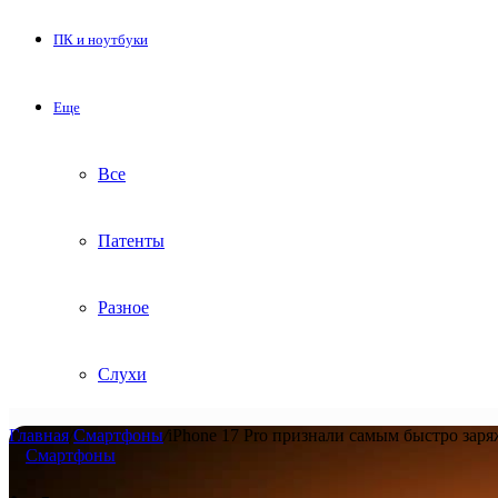
ПК и ноутбуки
Еще
Все
Патенты
Разное
Слухи
Главная
/
Смартфоны
/
iPhone 17 Pro признали самым быстро за
Смартфоны