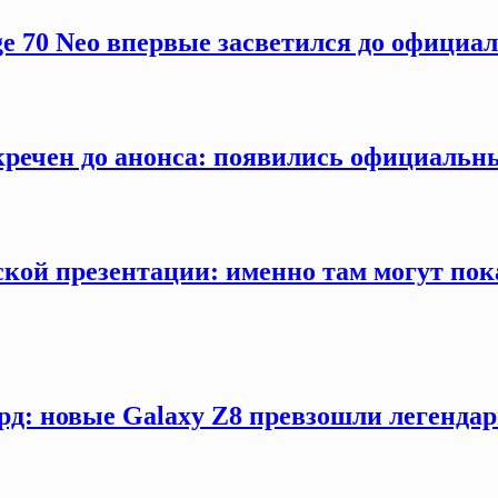
ge 70 Neo впервые засветился до официа
секречен до анонса: появились официаль
кой презентации: именно там могут пока
рд: новые Galaxy Z8 превзошли легендар