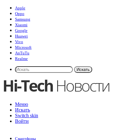
Apple
Oppo
Samsung
Xiaomi
Google
Huawei
Vivo
Microsoft
AnTuTu
Realme
Искать
Меню
Искать
Switch skin
Войти
Смартфоны