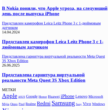
В Nokia поняли, что Apple угроза, на следующий
день после выпуска iPhone
Представлен камерофон Leica Leitz Phone 3 с 1-дюймовым
датчиком
14.04.2024
Представлен камерофон Leica Leitz Phone 3 с 1-
дюймовым датчиком
Представлена гарнитура виртуальной реальности Meta Quest
3S Xbox Edition
26.06.2025
Представлена гарнитура виртуальной
реальности Meta Quest 3S Xbox Edition
МЕТКИ
Apple
iPhone
Google
Lenovo
Huawei
Microsoft
Honor
ASUS
Samsung
Redmi
Vivo
Realme
Oppo
Windows
Mijia
Pixel
Sony