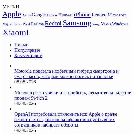
МЕТКИ
Apple
iPhone
Google
Lenovo
Huawei
Microsoft
Honor
ASUS
Samsung
Redmi
Vivo
Realme
Oppo
Windows
Mijia
Pixel
Sony
Xiaomi
Новые
Популярные
Комментарии
Motorola показала необычный гибрид смартфона и
смарт-часов, который можно носить на запястье
08.08.2026
Nintendo резко увеличила прибыль, несмотря на падение
продаж Switch 2
08.08.2026
OpenAI потребовала отклонить иск Apple о краже
секретных разработок: конфликт вокруг бывших
сотрудников набирает обороты
08.08.2026