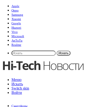
Apple
Oppo
Samsung
Xiaomi
Google
Huawei
Vivo
Microsoft
AnTuTu
Realme
Искать
Меню
Искать
Switch skin
Войти
Смартфоны