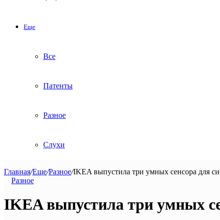
Еще
Все
Патенты
Разное
Слухи
Главная
/
Еще
/
Разное
/
IKEA выпустила три умных сенсора для с
Разное
IKEA выпустила три умных се