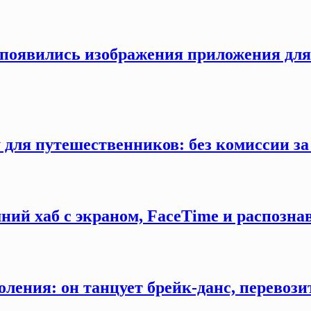
ти появились изображения приложения дл
 для путешественников: без комиссии з
ний хаб с экраном, FaceTime и распозна
оления: он танцует брейк-данс, перевозит