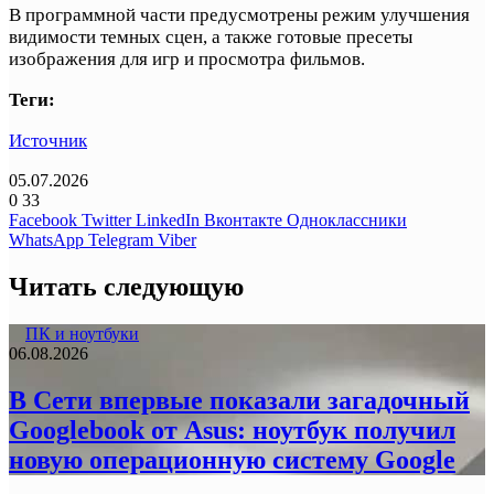
В программной части предусмотрены режим улучшения
видимости темных сцен, а также готовые пресеты
изображения для игр и просмотра фильмов.
Теги:
Источник
05.07.2026
0
33
Facebook
Twitter
LinkedIn
Вконтакте
Одноклассники
WhatsApp
Telegram
Viber
Читать следующую
ПК и ноутбуки
06.08.2026
В Сети впервые показали загадочный
Googlebook от Asus: ноутбук получил
новую операционную систему Google