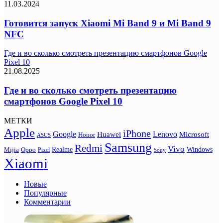
11.03.2024
Готовится запуск Xiaomi Mi Band 9 и Mi Band 9
NFC
Где и во сколько смотреть презентацию смартфонов Google
Pixel 10
21.08.2025
Где и во сколько смотреть презентацию
смартфонов Google Pixel 10
МЕТКИ
Apple
iPhone
Google
Lenovo
Huawei
Microsoft
Honor
ASUS
Samsung
Redmi
Vivo
Realme
Oppo
Windows
Mijia
Pixel
Sony
Xiaomi
Новые
Популярные
Комментарии