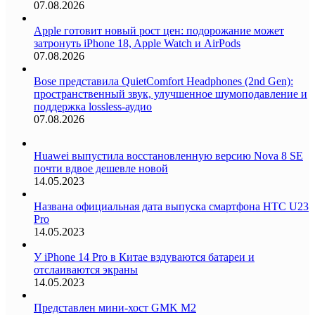
07.08.2026
Apple готовит новый рост цен: подорожание может
затронуть iPhone 18, Apple Watch и AirPods
07.08.2026
Bose представила QuietComfort Headphones (2nd Gen):
пространственный звук, улучшенное шумоподавление и
поддержка lossless-аудио
07.08.2026
Huawei выпустила восстановленную версию Nova 8 SE
почти вдвое дешевле новой
14.05.2023
Названа официальная дата выпуска смартфона HTC U23
Pro
14.05.2023
У iPhone 14 Pro в Китае вздуваются батареи и
отслаиваются экраны
14.05.2023
Представлен мини-хост GMK M2