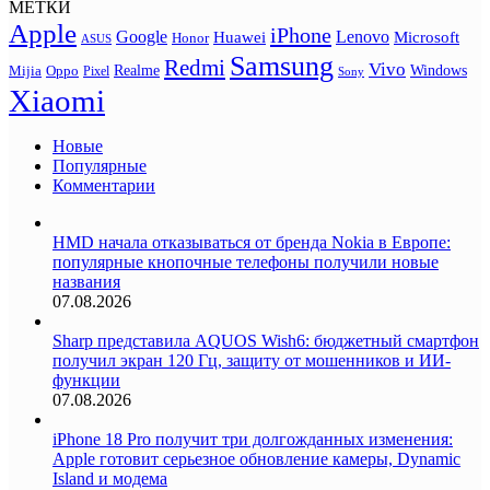
МЕТКИ
Apple
iPhone
Google
Lenovo
Huawei
Microsoft
Honor
ASUS
Samsung
Redmi
Vivo
Realme
Oppo
Windows
Mijia
Pixel
Sony
Xiaomi
Новые
Популярные
Комментарии
HMD начала отказываться от бренда Nokia в Европе:
популярные кнопочные телефоны получили новые
названия
07.08.2026
Sharp представила AQUOS Wish6: бюджетный смартфон
получил экран 120 Гц, защиту от мошенников и ИИ-
функции
07.08.2026
iPhone 18 Pro получит три долгожданных изменения:
Apple готовит серьезное обновление камеры, Dynamic
Island и модема