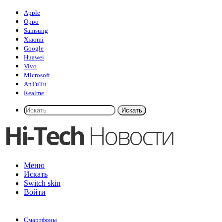
Apple
Oppo
Samsung
Xiaomi
Google
Huawei
Vivo
Microsoft
AnTuTu
Realme
Искать
Меню
Искать
Switch skin
Войти
Смартфоны