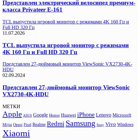
Представлен электрический велосипед премиум-
класса Privateer E-161
TCL выпустила игровой монитор с режимами 4K 160 Гц и
Full HD 320 Гц
11.07.2026
TCL выпустила игровой монитор с режимами
4K 160 Гц и Full HD 320 Гц
Представлен 27-дюймовый монитор ViewSonic VX2730-4K-
HDU
02.09.2024
Представлен 27-дюймовый монитор ViewSonic
VX2730-4K-HDU
МЕТКИ
Apple
iPhone
Google
Lenovo
Huawei
Microsoft
Honor
ASUS
Samsung
Redmi
Vivo
Realme
Oppo
Windows
Mijia
Pixel
Sony
Xiaomi