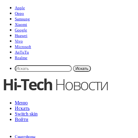
Apple
Oppo
Samsung
Xiaomi
Google
Huawei
Vivo
Microsoft
AnTuTu
Realme
Искать
Меню
Искать
Switch skin
Войти
Смартфоны