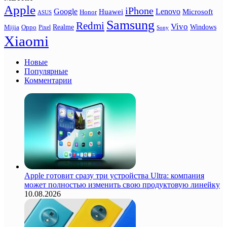
Apple
iPhone
Google
Lenovo
Huawei
Microsoft
Honor
ASUS
Samsung
Redmi
Vivo
Realme
Oppo
Windows
Mijia
Pixel
Sony
Xiaomi
Новые
Популярные
Комментарии
Apple готовит сразу три устройства Ultra: компания
может полностью изменить свою продуктовую линейку
10.08.2026