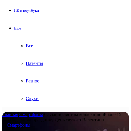
ПК и ноутбуки
Еще
Все
Патенты
Разное
Слухи
Главная
/
Смартфоны
/
Caviar посвятила коллекцию iPhone 15
Pro Сад Эдема празднику День святого Валентина
Смартфоны