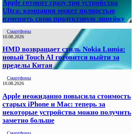
Apple готовит сразу три устройства
Ultra: компания может полностью
изменить свою продуктовую линейку
Смартфоны
10.08.2026
HMD возвращает стиль Nokia Lumia:
новый Touch AI готовится выйти за
пределы Китая
Смартфоны
10.08.2026
Apple неожиданно повысила стоимость
старых iPhone и Mac: теперь за
некоторые устройства можно получить
заметно больше
Смартфоны