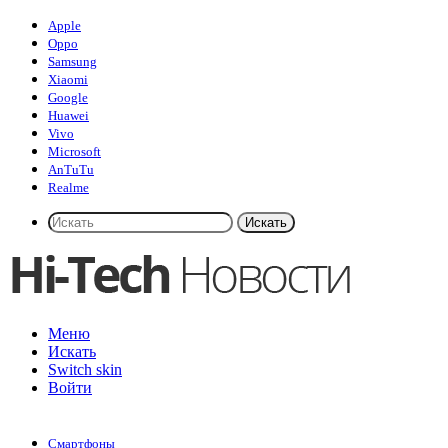
Apple
Oppo
Samsung
Xiaomi
Google
Huawei
Vivo
Microsoft
AnTuTu
Realme
Искать
Меню
Искать
Switch skin
Войти
Смартфоны