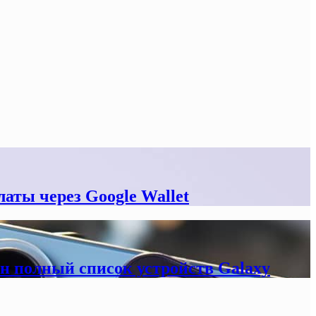
аты через Google Wallet
н полный список устройств Galaxy