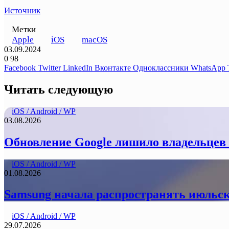
Источник
Метки
Apple
iOS
macOS
03.09.2024
0
98
Facebook
Twitter
LinkedIn
Вконтакте
Одноклассники
WhatsApp
Читать следующую
iOS / Android / WP
03.08.2026
Обновление Google лишило владельцев 
iOS / Android / WP
01.08.2026
Samsung начала распространять июльск
iOS / Android / WP
29.07.2026