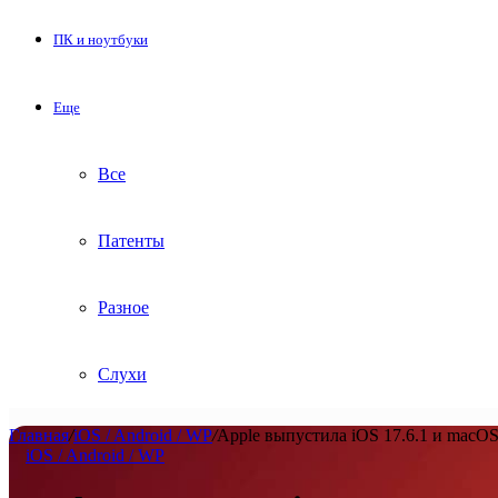
ПК и ноутбуки
Еще
Все
Патенты
Разное
Слухи
Главная
/
iOS / Android / WP
/
Apple выпустила iOS 17.6.1 и macOS
iOS / Android / WP