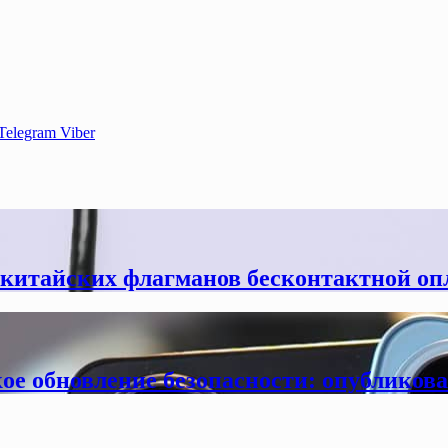
Telegram
Viber
китайских флагманов бесконтактной опл
ое обновление безопасности: опубликова