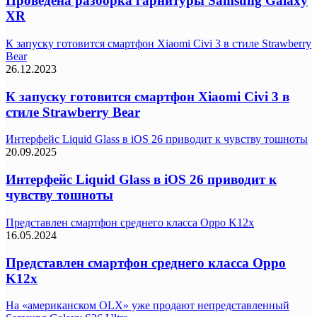
Проведена разборка гарнитуры Samsung Galaxy
XR
К запуску готовится смартфон Xiaomi Civi 3 в стиле Strawberry
Bear
26.12.2023
К запуску готовится смартфон Xiaomi Civi 3 в
стиле Strawberry Bear
Интерфейс Liquid Glass в iOS 26 приводит к чувству тошноты
20.09.2025
Интерфейс Liquid Glass в iOS 26 приводит к
чувству тошноты
Представлен смартфон среднего класса Oppo K12x
16.05.2024
Представлен смартфон среднего класса Oppo
K12x
На «американском OLX» уже продают непредставленный