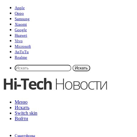
Apple
Oppo
Samsung
Xiaomi
Google
Huawei
Vivo
Microsoft
AnTuTu
Realme
Искать
Меню
Искать
Switch skin
Войти
Смартфоны