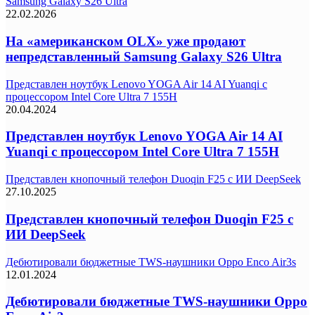
Samsung Galaxy S26 Ultra
22.02.2026
На «американском OLX» уже продают
непредставленный Samsung Galaxy S26 Ultra
Представлен ноутбук Lenovo YOGA Air 14 AI Yuanqi с
процессором Intel Core Ultra 7 155H
20.04.2024
Представлен ноутбук Lenovo YOGA Air 14 AI
Yuanqi с процессором Intel Core Ultra 7 155H
Представлен кнопочный телефон Duoqin F25 с ИИ DeepSeek
27.10.2025
Представлен кнопочный телефон Duoqin F25 с
ИИ DeepSeek
Дебютировали бюджетные TWS-наушники Oppo Enco Air3s
12.01.2024
Дебютировали бюджетные TWS-наушники Oppo