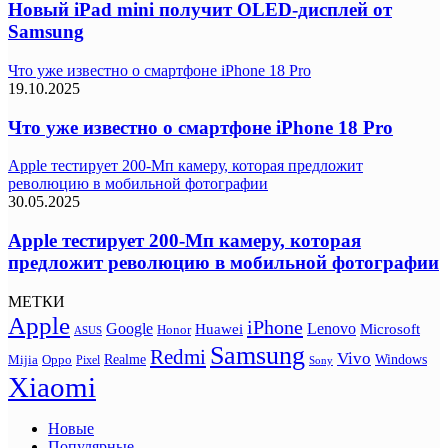
Новый iPad mini получит OLED-дисплей от
Samsung
Что уже известно о смартфоне iPhone 18 Pro
19.10.2025
Что уже известно о смартфоне iPhone 18 Pro
Apple тестирует 200-Мп камеру, которая предложит
революцию в мобильной фотографии
30.05.2025
Apple тестирует 200-Мп камеру, которая
предложит революцию в мобильной фотографии
МЕТКИ
Apple
iPhone
Google
Lenovo
Huawei
Microsoft
Honor
ASUS
Samsung
Redmi
Vivo
Realme
Oppo
Windows
Mijia
Pixel
Sony
Xiaomi
Новые
Популярные