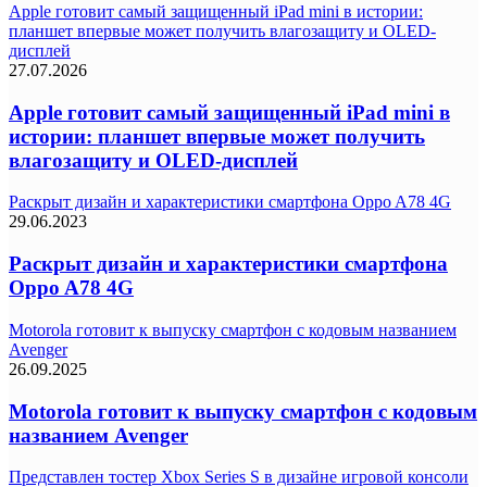
Apple готовит самый защищенный iPad mini в истории:
планшет впервые может получить влагозащиту и OLED-
дисплей
27.07.2026
Apple готовит самый защищенный iPad mini в
истории: планшет впервые может получить
влагозащиту и OLED-дисплей
Раскрыт дизайн и характеристики смартфона Oppo A78 4G
29.06.2023
Раскрыт дизайн и характеристики смартфона
Oppo A78 4G
Motorola готовит к выпуску смартфон с кодовым названием
Avenger
26.09.2025
Motorola готовит к выпуску смартфон с кодовым
названием Avenger
Представлен тостер Xbox Series S в дизайне игровой консоли