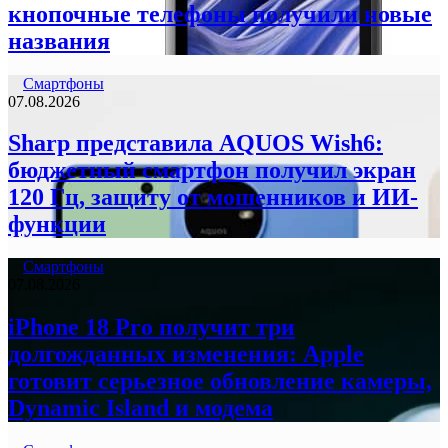
кнопочные телефоны получили новые
названия
Смартфоны
07.08.2026
Sharp представила AQUOS Wish6:
бюджетный смартфон получил экран
120 Гц, защиту от мошенников и ИИ-
функции
Смартфоны
07.08.2026
iPhone 18 Pro получит три
долгожданных изменения: Apple
готовит серьезное обновление камеры,
Dynamic Island и модема