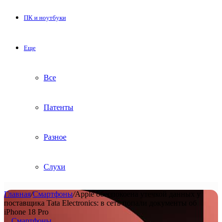
ПК и ноутбуки
Еще
Все
Патенты
Разное
Слухи
Главная
/
Смартфоны
/
Apple обеспокоена утечкой данных у
поставщика Tata Electronics: в сеть попали документы об
iPhone 18 Pro
Смартфоны