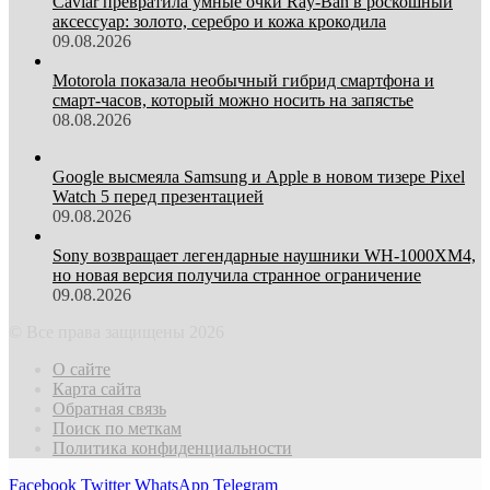
Caviar превратила умные очки Ray-Ban в роскошный
аксессуар: золото, серебро и кожа крокодила
09.08.2026
Motorola показала необычный гибрид смартфона и
смарт-часов, который можно носить на запястье
08.08.2026
Google высмеяла Samsung и Apple в новом тизере Pixel
Watch 5 перед презентацией
09.08.2026
Sony возвращает легендарные наушники WH-1000XM4,
но новая версия получила странное ограничение
09.08.2026
© Все права защищены 2026
О сайте
Карта сайта
Обратная связь
Поиск по меткам
Политика конфиденциальности
Facebook
Twitter
WhatsApp
Telegram