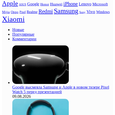
Apple
iPhone
Google
Lenovo
Huawei
Microsoft
Honor
ASUS
Samsung
Redmi
Vivo
Realme
Oppo
Windows
Mijia
Pixel
Sony
Xiaomi
Новые
Популярные
Комментарии
Google высмеяла Samsung и Apple в новом тизере Pixel
Watch 5 перед презентацией
09.08.2026