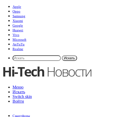
Apple
Oppo
Samsung
Xiaomi
Google
Huawei
Vivo
Microsoft
AnTuTu
Realme
Искать
Меню
Искать
Switch skin
Войти
Смартфоны