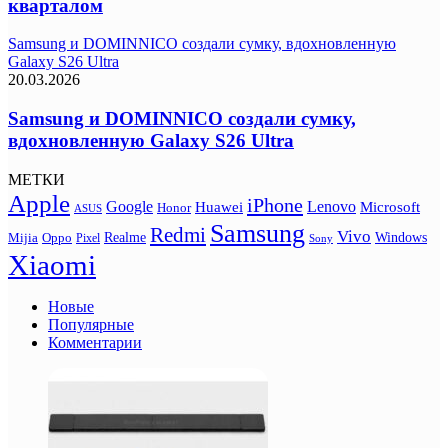
кварталом
Samsung и DOMINNICO создали сумку, вдохновленную
Galaxy S26 Ultra
20.03.2026
Samsung и DOMINNICO создали сумку,
вдохновленную Galaxy S26 Ultra
МЕТКИ
Apple
iPhone
Google
Lenovo
Huawei
Microsoft
Honor
ASUS
Samsung
Redmi
Vivo
Realme
Oppo
Windows
Mijia
Pixel
Sony
Xiaomi
Новые
Популярные
Комментарии