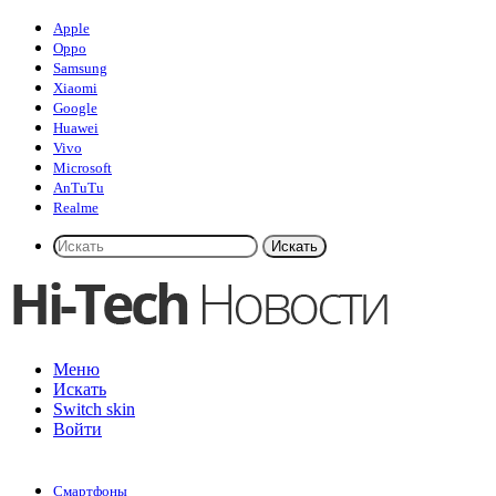
Apple
Oppo
Samsung
Xiaomi
Google
Huawei
Vivo
Microsoft
AnTuTu
Realme
Искать
Меню
Искать
Switch skin
Войти
Смартфоны