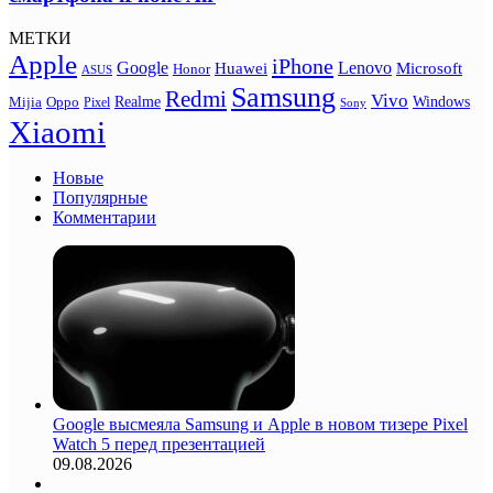
МЕТКИ
Apple
iPhone
Google
Lenovo
Huawei
Microsoft
Honor
ASUS
Samsung
Redmi
Vivo
Realme
Oppo
Windows
Mijia
Pixel
Sony
Xiaomi
Новые
Популярные
Комментарии
Google высмеяла Samsung и Apple в новом тизере Pixel
Watch 5 перед презентацией
09.08.2026