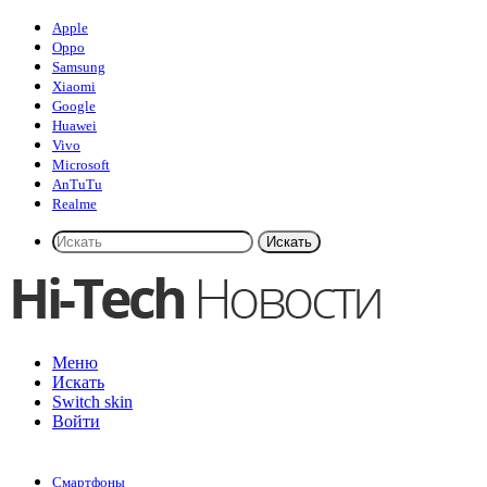
Apple
Oppo
Samsung
Xiaomi
Google
Huawei
Vivo
Microsoft
AnTuTu
Realme
Искать
Меню
Искать
Switch skin
Войти
Смартфоны