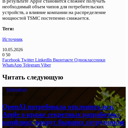
В результате Apple становится сложнее получать
необходимый объем чипов для потребительских
устройств, а влияние компании на распределение
мощностей TSMC постепенно снижается.
Теги:
Источник
10.05.2026
0
50
Facebook
Twitter
LinkedIn
Вконтакте
Одноклассники
WhatsApp
Telegram
Viber
Читать следующую
Компании
08.08.2026
OpenAI потребовала отклонить иск
Apple о краже секретных разработок:
конфликт вокруг бывших сотрудников