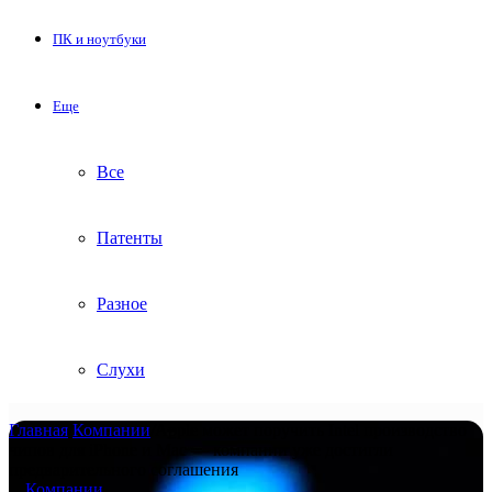
ПК и ноутбуки
Еще
Все
Патенты
Разное
Слухи
Главная
/
Компании
/
Apple может поручить Intel производство
чипов для iPhone и Mac — компании уже достигли
предварительного соглашения
Компании