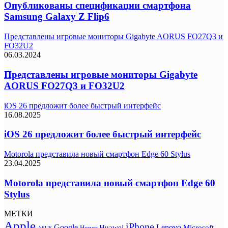
Опубликованы спецификации смартфона
Samsung Galaxy Z Flip6
Представлены игровые мониторы Gigabyte AORUS FO27Q3 и
FO32U2
06.03.2024
Представлены игровые мониторы Gigabyte
AORUS FO27Q3 и FO32U2
iOS 26 предложит более быстрый интерфейс
16.08.2025
iOS 26 предложит более быстрый интерфейс
Motorola представила новый смартфон Edge 60 Stylus
23.04.2025
Motorola представила новый смартфон Edge 60
Stylus
МЕТКИ
Apple
iPhone
Google
Lenovo
Huawei
Microsoft
Honor