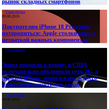
рынок складных смартфонов
Смартфоны
09.08.2026
Покупателям iPhone 18 Pro стоит
поторопиться: Apple столкнулась с
нехваткой важных компонентов
Смартфоны
09.08.2026
Эпоха подошла к концу: в США
окончательно отключили сеть 2G, а
первый iPhone лишился последнего
шанса подключиться к связи
Смартфоны
09.08.2026