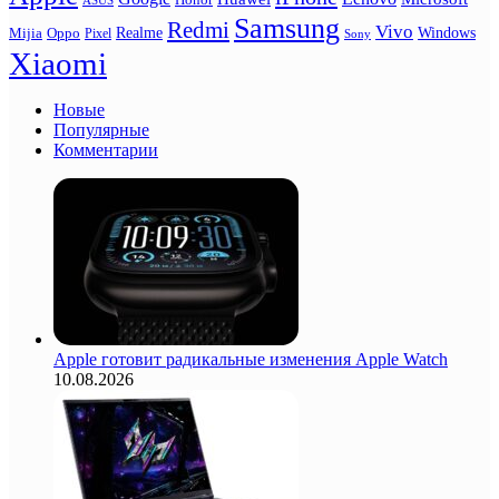
ASUS
Samsung
Redmi
Vivo
Realme
Oppo
Windows
Mijia
Pixel
Sony
Xiaomi
Новые
Популярные
Комментарии
Apple готовит радикальные изменения Apple Watch
10.08.2026