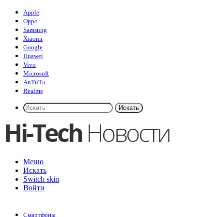
Apple
Oppo
Samsung
Xiaomi
Google
Huawei
Vivo
Microsoft
AnTuTu
Realme
Искать
Меню
Искать
Switch skin
Войти
Смартфоны