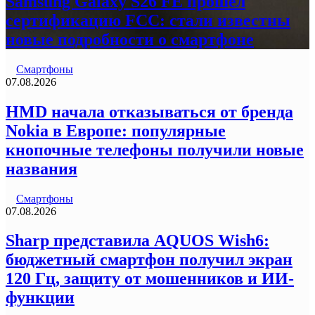
Samsung Galaxy S26 FE прошел
сертификацию FCC: стали известны
новые подробности о смартфоне
Смартфоны
07.08.2026
HMD начала отказываться от бренда
Nokia в Европе: популярные
кнопочные телефоны получили новые
названия
Смартфоны
07.08.2026
Sharp представила AQUOS Wish6:
бюджетный смартфон получил экран
120 Гц, защиту от мошенников и ИИ-
функции