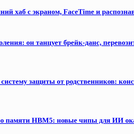
ний хаб с экраном, FaceTime и распозна
оления: он танцует брейк-данс, перевозит
 систему защиты от родственников: конс
 о памяти HBM5: новые чипы для ИИ ока