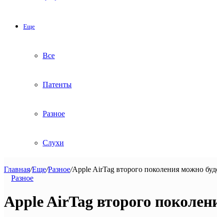
Еще
Все
Патенты
Разное
Слухи
Главная
/
Еще
/
Разное
/
Apple AirTag второго поколения можно буде
Разное
Apple AirTag второго поколен