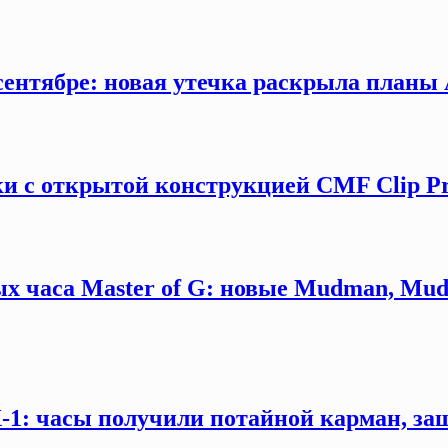
сентябре: новая утечка раскрыла планы 
и с открытой конструкцией CMF Clip P
х часа Master of G: новые Mudman, Mud
X-1: часы получили потайной карман, за