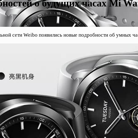
ностей о будущих часах Mi Wa
льной сети Weibo появились новые подробности об умных ча