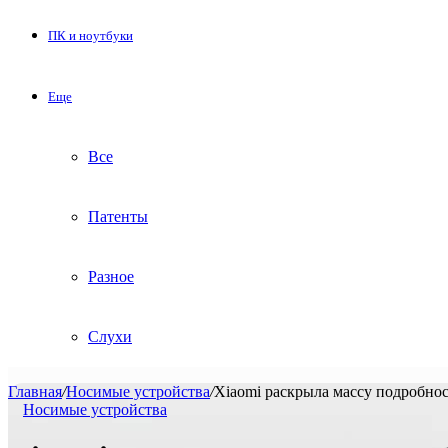
ПК и ноутбуки
Еще
Все
Патенты
Разное
Слухи
Главная
/
Носимые устройства
/
Xiaomi раскрыла массу подробнос
Носимые устройства