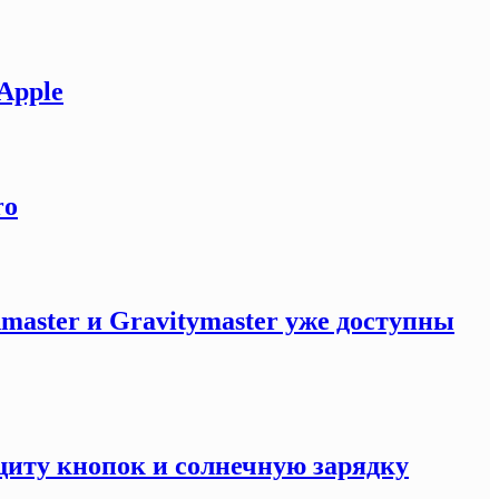
Apple
ro
master и Gravitymaster уже доступны
щиту кнопок и солнечную зарядку