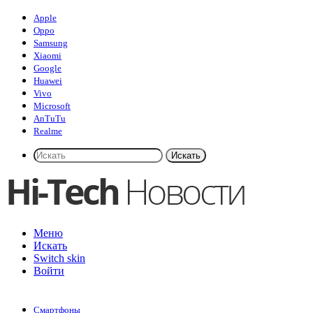
Apple
Oppo
Samsung
Xiaomi
Google
Huawei
Vivo
Microsoft
AnTuTu
Realme
Искать
Меню
Искать
Switch skin
Войти
Смартфоны