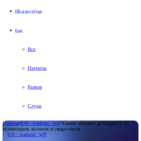
ПК и ноутбуки
Еще
Все
Патенты
Разное
Слухи
Главная
/
iOS / Android / WP
/
Xiaomi обновит до HyperOS 25
телевизоров, колонок и смарт-часов
iOS / Android / WP