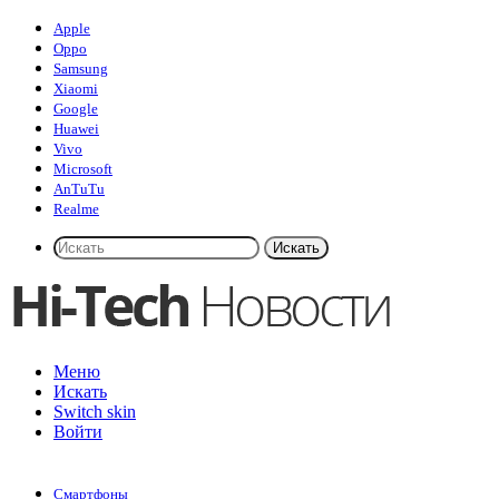
Apple
Oppo
Samsung
Xiaomi
Google
Huawei
Vivo
Microsoft
AnTuTu
Realme
Искать
Меню
Искать
Switch skin
Войти
Смартфоны