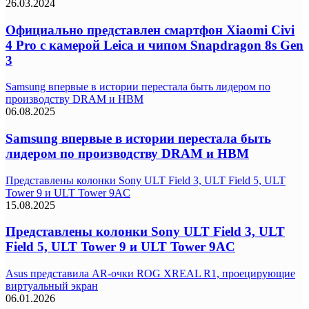
26.03.2024
Официально представлен смартфон Xiaomi Civi
4 Pro с камерой Leica и чипом Snapdragon 8s Gen
3
Samsung впервые в истории перестала быть лидером по
производству DRAM и HBM
06.08.2025
Samsung впервые в истории перестала быть
лидером по производству DRAM и HBM
Представлены колонки Sony ULT Field 3, ULT Field 5, ULT
Tower 9 и ULT Tower 9AC
15.08.2025
Представлены колонки Sony ULT Field 3, ULT
Field 5, ULT Tower 9 и ULT Tower 9AC
Asus представила AR-очки ROG XREAL R1, проецирующие
виртуальный экран
06.01.2026