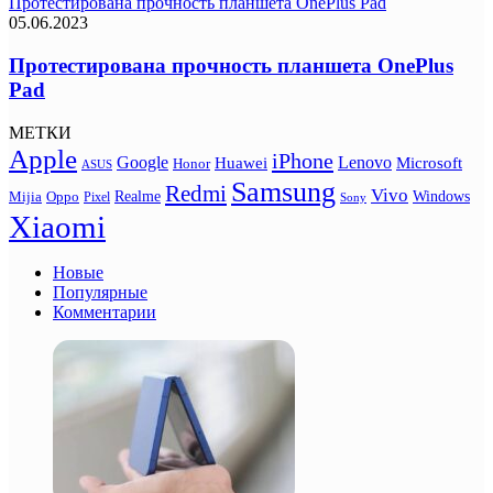
Протестирована прочность планшета OnePlus Pad
05.06.2023
Протестирована прочность планшета OnePlus
Pad
МЕТКИ
Apple
iPhone
Google
Lenovo
Huawei
Microsoft
Honor
ASUS
Samsung
Redmi
Vivo
Realme
Oppo
Windows
Mijia
Pixel
Sony
Xiaomi
Новые
Популярные
Комментарии