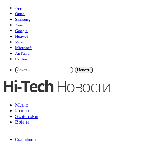
Apple
Oppo
Samsung
Xiaomi
Google
Huawei
Vivo
Microsoft
AnTuTu
Realme
Искать
Меню
Искать
Switch skin
Войти
Смартфоны