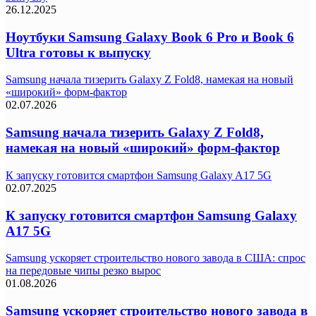
26.12.2025
Ноутбуки Samsung Galaxy Book 6 Pro и Book 6
Ultra готовы к выпуску
Samsung начала тизерить Galaxy Z Fold8, намекая на новый
«широкий» форм-фактор
02.07.2026
Samsung начала тизерить Galaxy Z Fold8,
намекая на новый «широкий» форм-фактор
К запуску готовится смартфон Samsung Galaxy A17 5G
02.07.2025
К запуску готовится смартфон Samsung Galaxy
A17 5G
Samsung ускоряет строительство нового завода в США: спрос
на передовые чипы резко вырос
01.08.2026
Samsung ускоряет строительство нового завода в