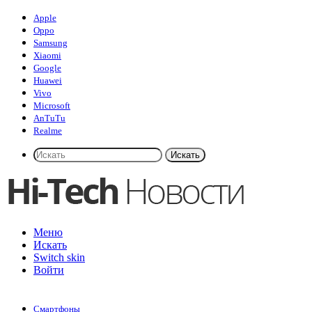
Apple
Oppo
Samsung
Xiaomi
Google
Huawei
Vivo
Microsoft
AnTuTu
Realme
Искать
Меню
Искать
Switch skin
Войти
Смартфоны