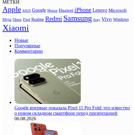
МЕТКИ
Apple
iPhone
Google
Lenovo
Huawei
Microsoft
Honor
ASUS
Samsung
Redmi
Vivo
Realme
Oppo
Windows
Mijia
Pixel
Sony
Xiaomi
Новые
Популярные
Комментарии
Google впервые показала Pixel 11 Pro Fold: что известно
о новом складном смартфоне перед презентацией
06.08.2026