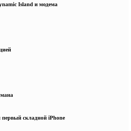
ynamic Island и модема
ацией
гмана
и первый складной iPhone