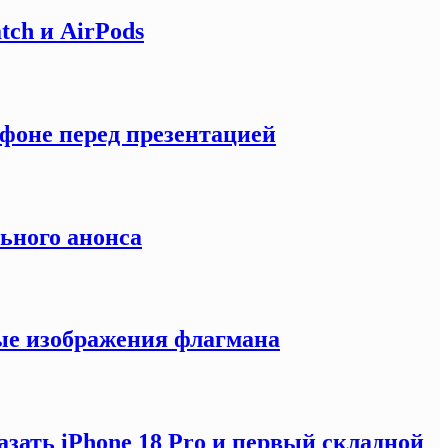
tch и AirPods
тфоне перед презентацией
льного анонса
ные изображения флагмана
зать iPhone 18 Pro и первый складной