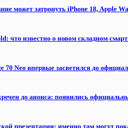
ние может затронуть iPhone 18, Apple Wa
old: что известно о новом складном смар
ge 70 Neo впервые засветился до официа
секречен до анонса: появились официаль
кой презентации: именно там могут пока