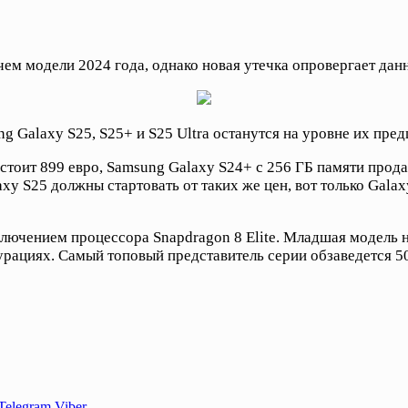
чем модели 2024 года, однако новая утечка опровергает дан
g Galaxy S25, S25+ и S25 Ultra останутся на уровне их пред
тоит 899 евро, Samsung Galaxy S24+ с 256 ГБ памяти продает
axy S25 должны стартовать от таких же цен, вот только Gala
лючением процессора Snapdragon 8 Elite. Младшая модель н
урациях. Самый топовый представитель серии обзаведется 
Telegram
Viber