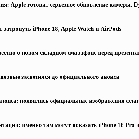
я: Apple готовит серьезное обновление камеры, D
 затронуть iPhone 18, Apple Watch и AirPods
известно о новом складном смартфоне перед презент
 впервые засветился до официального анонса
о анонса: появились официальные изображения фла
нтации: именно там могут показать iPhone 18 Pro 