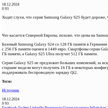
18.12.2024
0
93
Ходят слухи, что серия Samsung Galaxy S25 будет дороже, 
Что касается Северной Европы, похоже, что цены на Samsun
Базовый Samsung Galaxy S24 со 128 ГБ памяти в Германии с
с 256 ГБ памяти оценен в 1449 евро. Смартфоны серии Gal
ГБ памяти, а Galaxy S25 Ultra получит 512 ГБ памяти.
Серия Galaxy S25 не предложит больших изменений, за иск
старшие модели могут получить 16 ГБ в некоторых конфиг
поддерживать беспроводную зарядку Qi2.
Теги:
Источник
18.12.2024
0
93
Facebook
Twitter
LinkedIn
Вконтакте
Одноклассники
WhatsApp