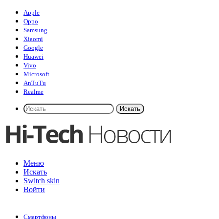
Apple
Oppo
Samsung
Xiaomi
Google
Huawei
Vivo
Microsoft
AnTuTu
Realme
Искать
Меню
Искать
Switch skin
Войти
Смартфоны