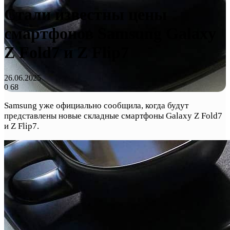
Стали известны цены
смартфонов Samsung Galaxy
Z Fold7 и Z Flip7
26.06.2025
0
68
Samsung уже официально сообщила, когда будут
представлены новые складные смартфоны Galaxy Z Fold7
и Z Flip7.