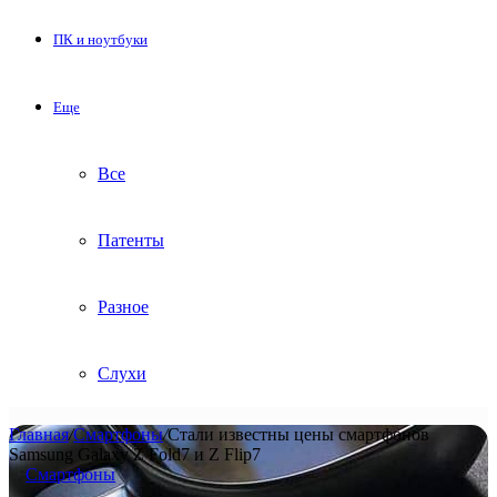
ПК и ноутбуки
Еще
Все
Патенты
Разное
Слухи
Главная
/
Смартфоны
/
Стали известны цены смартфонов
Samsung Galaxy Z Fold7 и Z Flip7
Смартфоны