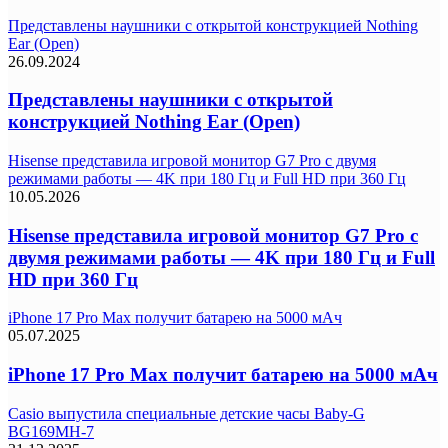
Представлены наушники с открытой конструкцией Nothing
Ear (Open)
26.09.2024
Представлены наушники с открытой
конструкцией Nothing Ear (Open)
Hisense представила игровой монитор G7 Pro с двумя
режимами работы — 4K при 180 Гц и Full HD при 360 Гц
10.05.2026
Hisense представила игровой монитор G7 Pro с
двумя режимами работы — 4K при 180 Гц и Full
HD при 360 Гц
iPhone 17 Pro Max получит батарею на 5000 мАч
05.07.2025
iPhone 17 Pro Max получит батарею на 5000 мАч
Casio выпустила специальные детские часы Baby-G
BG169MH-7