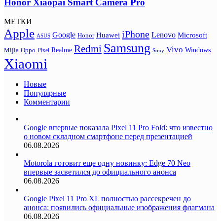
Honor Xiaopai Smart Camera Pro
МЕТКИ
Apple
iPhone
Google
Lenovo
Huawei
Microsoft
Honor
ASUS
Samsung
Redmi
Vivo
Realme
Oppo
Windows
Mijia
Pixel
Sony
Xiaomi
Новые
Популярные
Комментарии
Google впервые показала Pixel 11 Pro Fold: что известно
о новом складном смартфоне перед презентацией
06.08.2026
Motorola готовит еще одну новинку: Edge 70 Neo
впервые засветился до официального анонса
06.08.2026
Google Pixel 11 Pro XL полностью рассекречен до
анонса: появились официальные изображения флагмана
06.08.2026