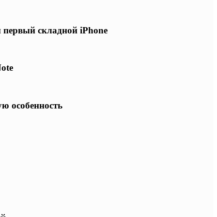
и первый складной iPhone
ote
ую особенность