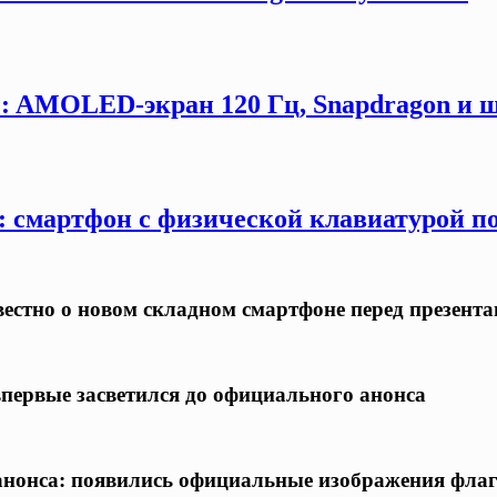
G: AMOLED-экран 120 Гц, Snapdragon и ш
y: смартфон с физической клавиатурой п
известно о новом складном смартфоне перед презент
 впервые засветился до официального анонса
о анонса: появились официальные изображения фла