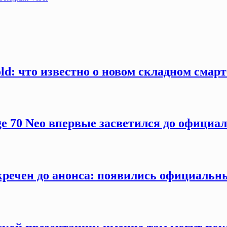
old: что известно о новом складном смар
ge 70 Neo впервые засветился до официа
секречен до анонса: появились официаль