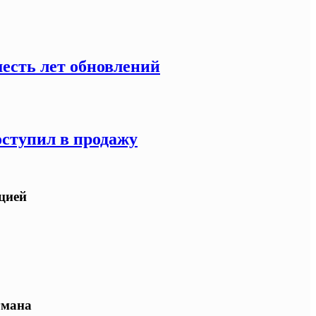
есть лет обновлений
оступил в продажу
ацией
гмана