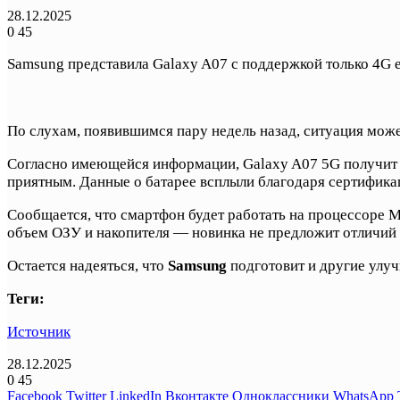
28.12.2025
0
45
Samsung представила Galaxy A07 с поддержкой только 4G е
По слухам, появившимся пару недель назад, ситуация может
Согласно имеющейся информации, Galaxy A07 5G получит 
приятным. Данные о батарее всплыли благодаря сертификац
Сообщается, что смартфон будет работать на процессоре Me
объем ОЗУ и накопителя — новинка не предложит отличий 
Остается надеяться, что
Samsung
подготовит и другие улуч
Теги:
Источник
28.12.2025
0
45
Facebook
Twitter
LinkedIn
Вконтакте
Одноклассники
WhatsApp