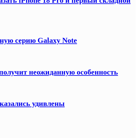
зать iPhone 18 Pro и первый складной
ную серию Galaxy Note
e получит неожиданную особенность
оказались удивлены