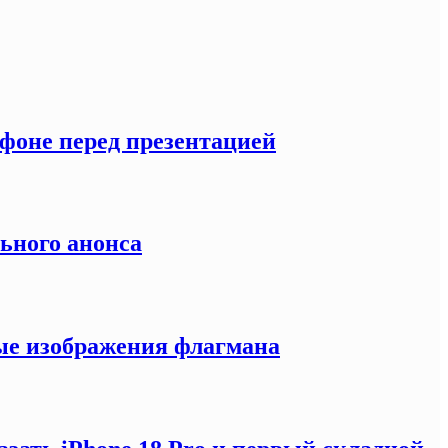
тфоне перед презентацией
льного анонса
ные изображения флагмана