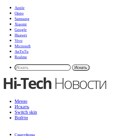
Apple
Oppo
Samsung
Xiaomi
Google
Huawei
Vivo
Microsoft
AnTuTu
Realme
Искать
Меню
Искать
Switch skin
Войти
Смартфоны