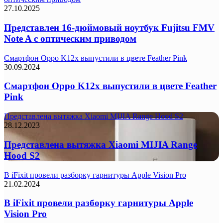
27.10.2025
Представлен 16-дюймовый ноутбук Fujitsu FMV
Note A с оптическим приводом
Смартфон Oppo K12x выпустили в цвете Feather Pink
30.09.2024
Смартфон Oppo K12x выпустили в цвете Feather
Pink
Представлена вытяжка Xiaomi MIJIA Range Hood S2
28.12.2023
Представлена вытяжка Xiaomi MIJIA Range
Hood S2
В iFixit провели разборку гарнитуры Apple Vision Pro
21.02.2024
В iFixit провели разборку гарнитуры Apple
Vision Pro