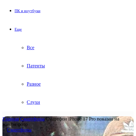
ПК и ноутбуки
Еще
Все
Патенты
Разное
Слухи
Главная
/
Смартфоны
/
Смартфон iPhone 17 Pro показан на
живом фото
Смартфоны