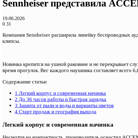
Sennheiser представила ACC
19.06.2026
0
31
Компания Sennheiser расширила линейку беспроводных ау
клипсы.
Новинка крепится на ушной раковине и не перекрывает слух
время прогулок. Вес каждого наушника составляет всего 6
Содержание статьи
1
Легкий корпус и современная начинка
2
До 36 часов работы и быстрая зарядка
3
Защита от пыли и воды и варианты цветов
4
Старт продаж и география выхода
Легкий корпус и современная начинка
Несмотря на компактность, производитель оснастил ACCEN