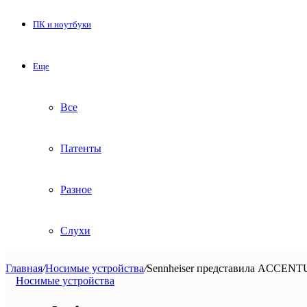
ПК и ноутбуки
Еще
Все
Патенты
Разное
Слухи
Главная
/
Носимые устройства
/
Sennheiser представила ACCENT
Носимые устройства