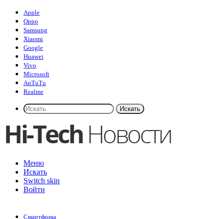
Apple
Oppo
Samsung
Xiaomi
Google
Huawei
Vivo
Microsoft
AnTuTu
Realme
Искать
Меню
Искать
Switch skin
Войти
Смартфоны