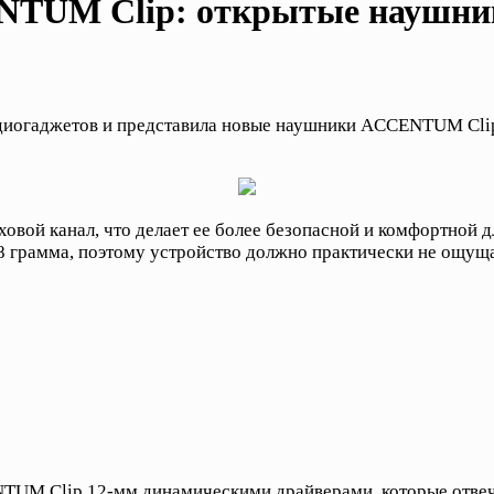
ENTUM Clip: открытые наушни
диогаджетов и представила новые наушники ACCENTUM Clip
овой канал, что делает ее более безопасной и комфортной д
,8 грамма, поэтому устройство должно практически не ощущ
TUM Clip 12-мм динамическими драйверами, которые отвечаю