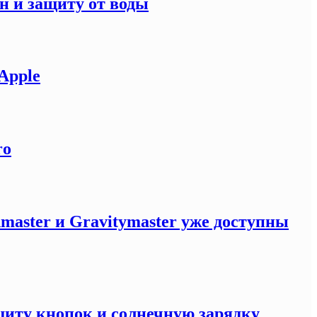
н и защиту от воды
Apple
ro
master и Gravitymaster уже доступны
щиту кнопок и солнечную зарядку