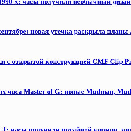
 1990-х: часы получили необычный дизай
сентябре: новая утечка раскрыла планы 
и с открытой конструкцией CMF Clip P
х часа Master of G: новые Mudman, Mud
X-1: часы получили потайной карман, за