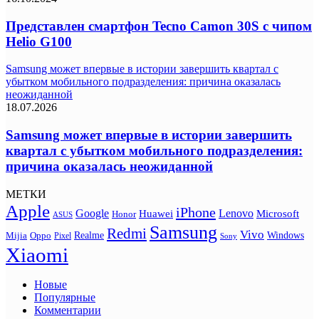
Представлен смартфон Tecno Camon 30S с чипом
Helio G100
Samsung может впервые в истории завершить квартал с
убытком мобильного подразделения: причина оказалась
неожиданной
18.07.2026
Samsung может впервые в истории завершить
квартал с убытком мобильного подразделения:
причина оказалась неожиданной
МЕТКИ
Apple
iPhone
Google
Lenovo
Huawei
Microsoft
Honor
ASUS
Samsung
Redmi
Vivo
Realme
Oppo
Windows
Mijia
Pixel
Sony
Xiaomi
Новые
Популярные
Комментарии