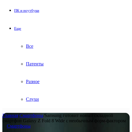
ПК и ноутбуки
Еще
Все
Патенты
Разное
Слухи
Главная
/
Смартфоны
/
Samsung готовит новый складной
смартфон Galaxy Z Fold 8 Wide с необычным форм-фактором
Смартфоны