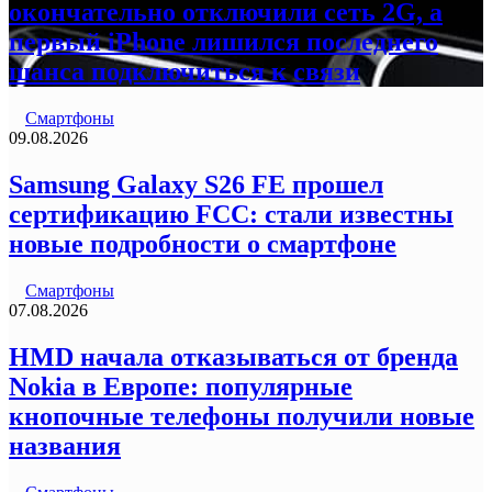
окончательно отключили сеть 2G, а
первый iPhone лишился последнего
шанса подключиться к связи
Смартфоны
09.08.2026
Samsung Galaxy S26 FE прошел
сертификацию FCC: стали известны
новые подробности о смартфоне
Смартфоны
07.08.2026
HMD начала отказываться от бренда
Nokia в Европе: популярные
кнопочные телефоны получили новые
названия