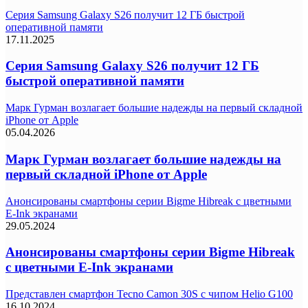
Серия Samsung Galaxy S26 получит 12 ГБ быстрой
оперативной памяти
17.11.2025
Серия Samsung Galaxy S26 получит 12 ГБ
быстрой оперативной памяти
Марк Гурман возлагает большие надежды на первый складной
iPhone от Apple
05.04.2026
Марк Гурман возлагает большие надежды на
первый складной iPhone от Apple
Анонсированы смартфоны серии Bigme Hibreak с цветными
E-Ink экранами
29.05.2024
Анонсированы смартфоны серии Bigme Hibreak
с цветными E-Ink экранами
Представлен смартфон Tecno Camon 30S с чипом Helio G100
16.10.2024