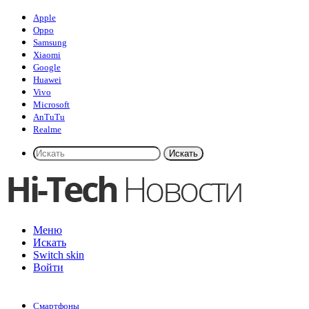
Apple
Oppo
Samsung
Xiaomi
Google
Huawei
Vivo
Microsoft
AnTuTu
Realme
Искать
Меню
Искать
Switch skin
Войти
Смартфоны