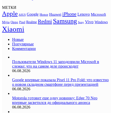
МЕТКИ
Apple
iPhone
Google
Lenovo
Huawei
Microsoft
Honor
ASUS
Samsung
Redmi
Vivo
Realme
Oppo
Windows
Mijia
Pixel
Sony
Xiaomi
Новые
Популярные
Комментарии
Пользователи Windows 11 заподозрили Microsoft в
слежке: что на самом деле происходит
06.08.2026
Google впервые показала Pixel 11 Pro Fold: что известно
о новом складном смартфоне перед презентацией
06.08.2026
Motorola готовит еще одну новинку: Edge 70 Neo
впервые засветился до официального анонса
06.08.2026