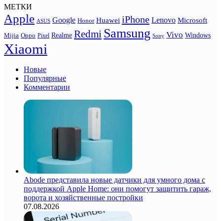
МЕТКИ
Apple
iPhone
Google
Lenovo
Huawei
Microsoft
Honor
ASUS
Samsung
Redmi
Vivo
Realme
Oppo
Windows
Mijia
Pixel
Sony
Xiaomi
Новые
Популярные
Комментарии
Abode представила новые датчики для умного дома с
поддержкой Apple Home: они помогут защитить гараж,
ворота и хозяйственные постройки
07.08.2026