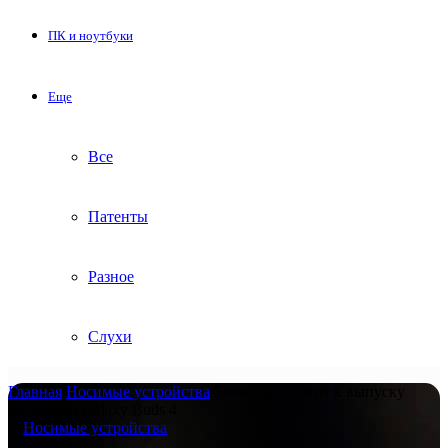
ПК и ноутбуки
Еще
Все
Патенты
Разное
Слухи
Главная
/
Носимые устройства
/
Samsung готовит к выпуску
наушники Galaxy Buds 4
Носимые устройства