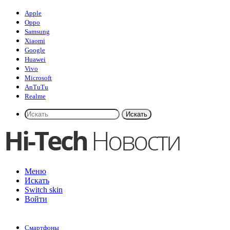
Apple
Oppo
Samsung
Xiaomi
Google
Huawei
Vivo
Microsoft
AnTuTu
Realme
Искать
Меню
Искать
Switch skin
Войти
Смартфоны