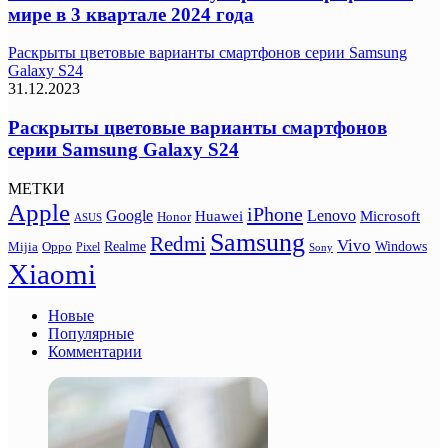
мире в 3 квартале 2024 года
Раскрыты цветовые варианты смартфонов серии Samsung
Galaxy S24
31.12.2023
Раскрыты цветовые варианты смартфонов
серии Samsung Galaxy S24
МЕТКИ
Apple
iPhone
Google
Lenovo
Huawei
Microsoft
Honor
ASUS
Samsung
Redmi
Vivo
Realme
Oppo
Windows
Mijia
Pixel
Sony
Xiaomi
Новые
Популярные
Комментарии