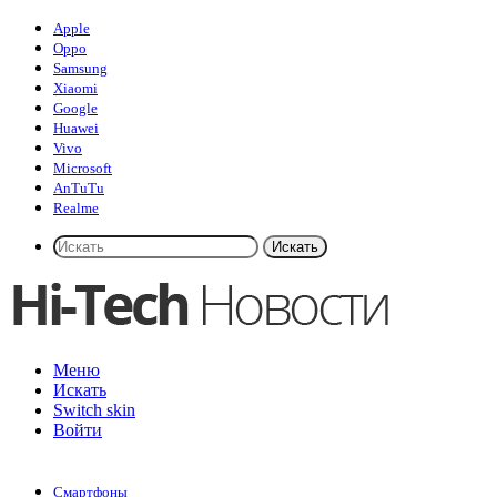
Apple
Oppo
Samsung
Xiaomi
Google
Huawei
Vivo
Microsoft
AnTuTu
Realme
Искать
Меню
Искать
Switch skin
Войти
Смартфоны