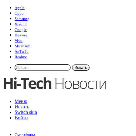
Apple
Oppo
Samsung
Xiaomi
Google
Huawei
Vivo
Microsoft
AnTuTu
Realme
Искать
Меню
Искать
Switch skin
Войти
Смартфоны