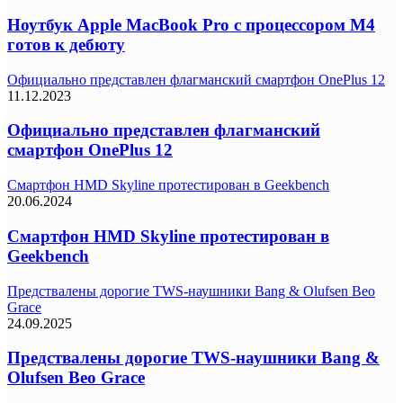
Ноутбук Apple MacBook Pro с процессором M4
готов к дебюту
Официально представлен флагманский смартфон OnePlus 12
11.12.2023
Официально представлен флагманский
смартфон OnePlus 12
Смартфон HMD Skyline протестирован в Geekbench
20.06.2024
Смартфон HMD Skyline протестирован в
Geekbench
Предствалены дорогие TWS-наушники Bang & Olufsen Beo
Grace
24.09.2025
Предствалены дорогие TWS-наушники Bang &
Olufsen Beo Grace