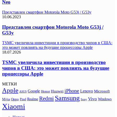
Neo
Представлен смартфон Motorola Moto G53j / G53y
10.06.2023
Представлен смартфон Motorola Moto G53j /
G53y
TSMC увеличила инвестиции в производство чипов в США:
это может повлиять на будущие процессоры Apple
18.07.2026
TSMC увеличила инвестиции в производство
чипов в США: это может повлиять на будущие
процессоры Apple
МЕТКИ
Apple
iPhone
Google
Lenovo
Huawei
Microsoft
Honor
ASUS
Samsung
Redmi
Vivo
Realme
Oppo
Windows
Mijia
Pixel
Sony
Xiaomi