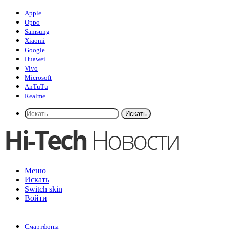
Apple
Oppo
Samsung
Xiaomi
Google
Huawei
Vivo
Microsoft
AnTuTu
Realme
Искать
Меню
Искать
Switch skin
Войти
Смартфоны