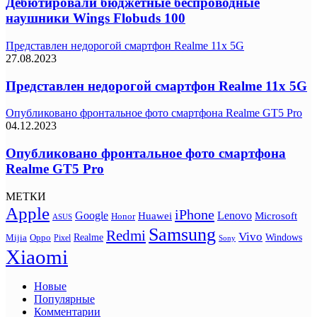
Дебютировали бюджетные беспроводные
наушники Wings Flobuds 100
Представлен недорогой смартфон Realme 11x 5G
27.08.2023
Представлен недорогой смартфон Realme 11x 5G
Опубликовано фронтальное фото смартфона Realme GT5 Pro
04.12.2023
Опубликовано фронтальное фото смартфона
Realme GT5 Pro
МЕТКИ
Apple
iPhone
Google
Lenovo
Huawei
Microsoft
Honor
ASUS
Samsung
Redmi
Vivo
Realme
Oppo
Windows
Mijia
Pixel
Sony
Xiaomi
Новые
Популярные
Комментарии