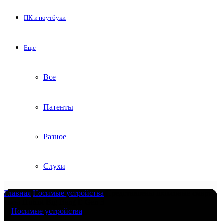
ПК и ноутбуки
Еще
Все
Патенты
Разное
Слухи
Главная
/
Носимые устройства
/
Представлены люксовые смарт-
часы Hublot Big Bang E Gen 3
Носимые устройства