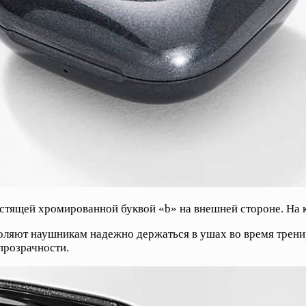
естящей хромированной буквой «b» на внешней стороне. На к
оляют наушникам надежно держаться в ушах во время трени
прозрачности.