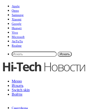
Apple
Oppo
Samsung
Xiaomi
Google
Huawei
Vivo
Microsoft
AnTuTu
Realme
Искать
Меню
Искать
Switch skin
Войти
Смартфоны