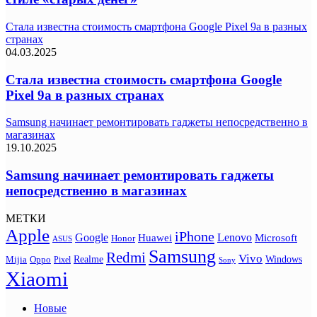
Стала известна стоимость смартфона Google Pixel 9a в разных
странах
04.03.2025
Стала известна стоимость смартфона Google
Pixel 9a в разных странах
Samsung начинает ремонтировать гаджеты непосредственно в
магазинах
19.10.2025
Samsung начинает ремонтировать гаджеты
непосредственно в магазинах
МЕТКИ
Apple
iPhone
Google
Lenovo
Huawei
Microsoft
Honor
ASUS
Samsung
Redmi
Vivo
Realme
Oppo
Windows
Mijia
Pixel
Sony
Xiaomi
Новые