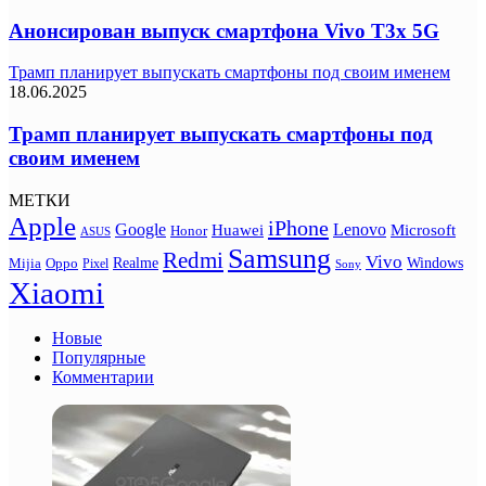
Анонсирован выпуск смартфона Vivo T3x 5G
Трамп планирует выпускать смартфоны под своим именем
18.06.2025
Трамп планирует выпускать смартфоны под
своим именем
МЕТКИ
Apple
iPhone
Google
Lenovo
Huawei
Microsoft
Honor
ASUS
Samsung
Redmi
Vivo
Realme
Oppo
Windows
Mijia
Pixel
Sony
Xiaomi
Новые
Популярные
Комментарии