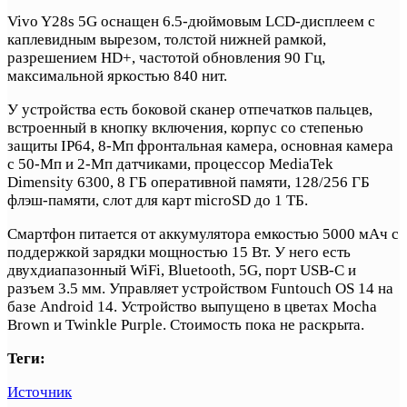
Vivo Y28s 5G оснащен 6.5-дюймовым LCD-дисплеем с
каплевидным вырезом, толстой нижней рамкой,
разрешением HD+, частотой обновления 90 Гц,
максимальной яркостью 840 нит.
У устройства есть боковой сканер отпечатков пальцев,
встроенный в кнопку включения, корпус со степенью
защиты IP64, 8-Мп фронтальная камера, основная камера
с 50-Мп и 2-Мп датчиками, процессор MediaTek
Dimensity 6300, 8 ГБ оперативной памяти, 128/256 ГБ
флэш-памяти, слот для карт microSD до 1 ТБ.
Смартфон питается от аккумулятора емкостью 5000 мАч с
поддержкой зарядки мощностью 15 Вт. У него есть
двухдиапазонный WiFi, Bluetooth, 5G, порт USB-C и
разъем 3.5 мм. Управляет устройством Funtouch OS 14 на
базе Android 14. Устройство выпущено в цветах Mocha
Brown и Twinkle Purple. Стоимость пока не раскрыта.
Теги:
Источник