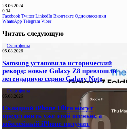
28.06.2024
0
94
Facebook
Twitter
LinkedIn
Вконтакте
Одноклассники
WhatsApp
Telegram
Viber
Читать следующую
Смартфоны
05.08.2026
Samsung установила исторический
рекорд: новые Galaxy Z8 превзошли
легендарную серию Galaxy Note
Смартфоны
05.08.2026
Складной iPhone Ultra могут
представить уже этой осенью, а
юбилейный iPhone получит