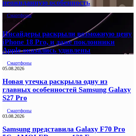
неожиданную особенность
Смартфоны
05.08.2026
Инсайдеры раскрыли возможную цену
iPhone 18 Pro, и даже поклонники
Apple оказались удивлены
Смартфоны
05.08.2026
Новая утечка раскрыла одну из
главных особенностей Samsung Galaxy
S27 Pro
Смартфоны
03.08.2026
Samsung представила Galaxy F70 Pro