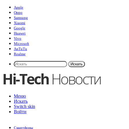
Apple
Oppo
Samsung
Xiaomi
Google
Huawei
Vivo
Microsoft
AnTuTu
Realme
Искать
Меню
Искать
Switch skin
Войти
Смартфоны